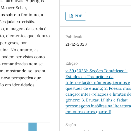
as narrativas “A perigosa
 Moacyr Scliar,
vos sobre o feminino, a
PDF
es judaico-cristãs.
so, a imagem da sereia é
nto, elementos que, dentro
Publicado
 perigosos, por
21-12-2023
uína. No entanto, as
s
podem ser vistas como
Edição
m romantizadas nem se
m, mostrando-se, assim,
v. 39 (2023): Seções Temáticas: 1.
Estudos da Tradução e da
 nova perspectiva que
Interpretação: números, termos e
o em identidades.
questões de ensino; 2. Poesia, mús
canção: inter-relações e limites d
gênero; 3. Bruxas, Liliths e fadas:
personagens insólitas na literatura
em outras artes (parte 1)
Seção