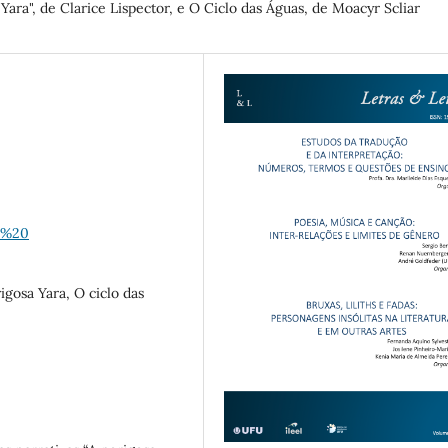
ara", de Clarice Lispector, e O Ciclo das Águas, de Moacyr Scliar
1%20
gosa Yara, O ciclo das