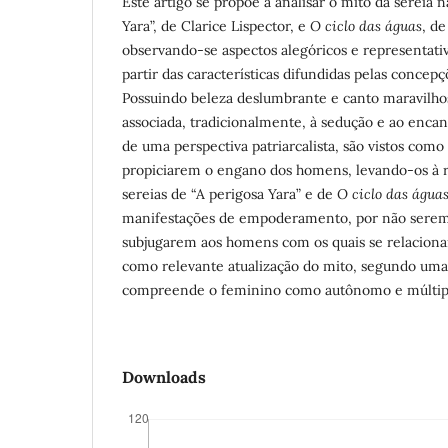
Este artigo se propõe a analisar o mito da sereia n
Yara”, de Clarice Lispector, e
O ciclo das águas
, de
observando-se aspectos alegóricos e representati
partir das características difundidas pelas concepçõ
Possuindo beleza deslumbrante e canto maravilho
associada, tradicionalmente, à sedução e ao enca
de uma perspectiva patriarcalista, são vistos como
propiciarem o engano dos homens, levando-os à r
sereias de “A perigosa Yara” e de
O ciclo das água
manifestações de empoderamento, por não sere
subjugarem aos homens com os quais se relaciona
como relevante atualização do mito, segundo uma
compreende o feminino como autônomo e múltipl
Downloads