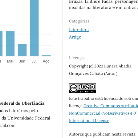
Bruxas, Liliths e Fadas: personage
insólitas na literatura e em outras 
Categorias
Literatura
Artigo
Licença
Copyright (c) 2023 Lunara Abadia
Gonçalves Calixto (Autor)
Este trabalho está licenciado sob u
Federal de Uberlândia
licença
Creative Commons Attributi
dos Literários pelo
NonCommercial-NoDerivatives 4.0
 da Universidade Federal
International License
.
mail.com
Autores que publicam nesta revista