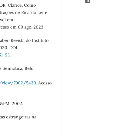
0
TOR, Clarice. Como
trações de Ricardo Leite.
ível em:
cesso em 09 ago. 2023.
ber. Revista do Instituto
 2020. DOI:
71-93
.
e Semiótica, Belo
cle/view/7902/5430
. Acesso
 L&PM, 2002.
as estrangeiras na