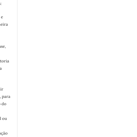
:
 e
meira
se,
toria
a
ir
, para
o do
:
l ou
ação