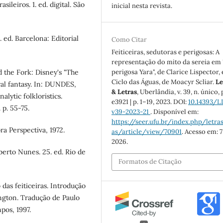
leiros. 1. ed. digital. São
inicial nesta revista.
 ed. Barcelona: Editorial
Como Citar
Feiticeiras, sedutoras e perigosas: A
representação do mito da sereia em 
the Fork: Disney's "The
perigosa Yara", de Clarice Lispector, 
Ciclo das Águas, de Moacyr Scliar.
Le
ral fantasy. In: DUNDES,
& Letras
, Uberlândia, v. 39, n. único, 
lytic folkloristics.
e3921 | p. 1–19, 2023. DOI:
10.14393/L
 p. 55-75.
v39-2023-21
. Disponível em:
https://seer.ufu.br/index.php/letras
ra Perspectiva, 1972.
as/article/view/70901
. Acesso em: 7
2026.
erto Nunes. 25. ed. Rio de
Formatos de Citação
s feiticeiras. Introdução
ington. Tradução de Paulo
pos, 1997.