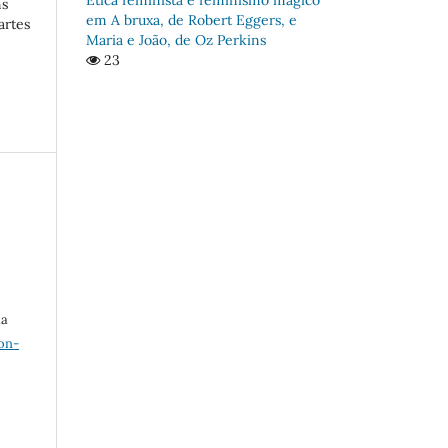
ns
em A bruxa, de Robert Eggers, e
artes
Maria e João, de Oz Perkins
23
ma
on-