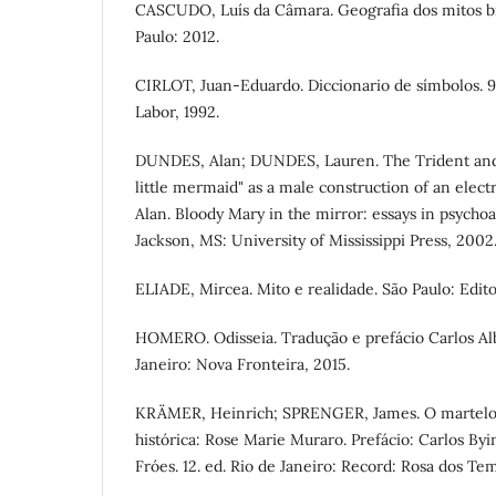
CASCUDO, Luís da Câmara. Geografia dos mitos brasi
Paulo: 2012.
CIRLOT, Juan-Eduardo. Diccionario de símbolos. 9.
Labor, 1992.
DUNDES, Alan; DUNDES, Lauren. The Trident and 
little mermaid" as a male construction of an elect
Alan. Bloody Mary in the mirror: essays in psychoana
Jackson, MS: University of Mississippi Press, 2002.
ELIADE, Mircea. Mito e realidade. São Paulo: Edito
HOMERO. Odisseia. Tradução e prefácio Carlos Alb
Janeiro: Nova Fronteira, 2015.
KRÄMER, Heinrich; SPRENGER, James. O martelo da
histórica: Rose Marie Muraro. Prefácio: Carlos By
Fróes. 12. ed. Rio de Janeiro: Record: Rosa dos Tem