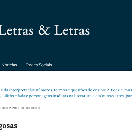
Notícias
Redes Sociais
o e da Interpretação: números, termos e questões de ensino; 2. Poesia, mús
, Liliths e fadas: personagens insólitas na literatura e em outras artes (par
atura e em outras artes
igosas