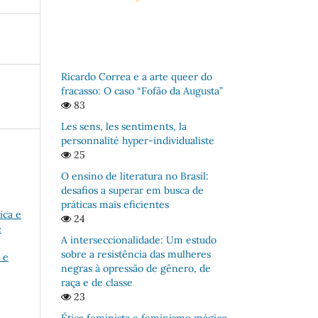
Ricardo Correa e a arte queer do
fracasso: O caso “Fofão da Augusta”
83
Les sens, les sentiments, la
personnalité hyper-individualiste
25
O ensino de literatura no Brasil:
desafios a superar em busca de
práticas mais eficientes
ica e
24
e
A interseccionalidade: Um estudo
sobre a resistência das mulheres
 e
negras à opressão de gênero, de
raça e de classe
23
Ética feminista e feminismo mágico