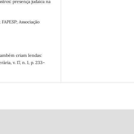
stros: presença judaica na
; FAPESP; Associação
também criam lendas:
ária, v. 17, n. 1, p. 233–