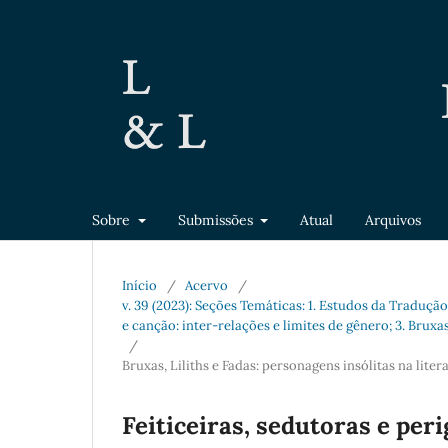
Sobre
Submissões
Atual
Arquivos
Início
/
Acervo
/
v. 39 (2023): Seções Temáticas: 1. Estudos da Traduçã
e canção: inter-relações e limites de gênero; 3. Bruxas
/
Bruxas, Liliths e Fadas: personagens insólitas na liter
Feiticeiras, sedutoras e per