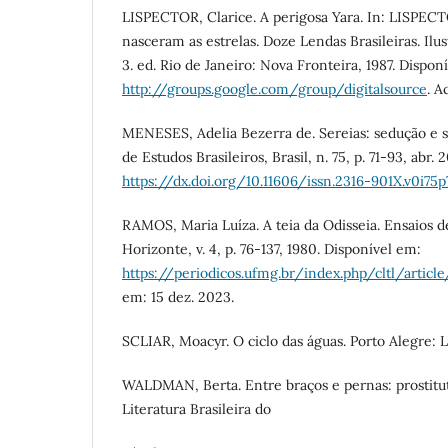
LISPECTOR, Clarice. A perigosa Yara. In: LISPEC
nasceram as estrelas. Doze Lendas Brasileiras. Ilus
3. ed. Rio de Janeiro: Nova Fronteira, 1987. Dispon
http://groups.google.com/group/digitalsource
. A
MENESES, Adelia Bezerra de. Sereias: sedução e sa
de Estudos Brasileiros, Brasil, n. 75, p. 71-93, abr.
https://dx.doi.org/10.11606/issn.2316-901X.v0i75p
RAMOS, Maria Luíza. A teia da Odisseia. Ensaios d
Horizonte, v. 4, p. 76-137, 1980. Disponível em:
https://periodicos.ufmg.br/index.php/cltl/arti
em: 15 dez. 2023.
SCLIAR, Moacyr. O ciclo das águas. Porto Alegre:
WALDMAN, Berta. Entre braços e pernas: prostitut
Literatura Brasileira do