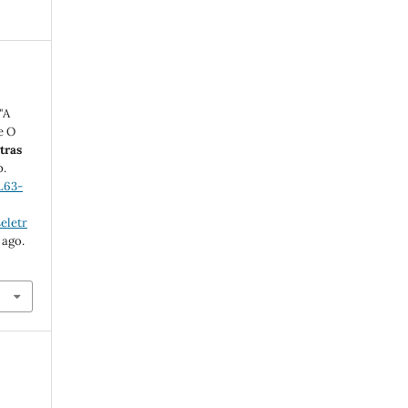
"A
e O
tras
p.
L63-
eletr
 ago.