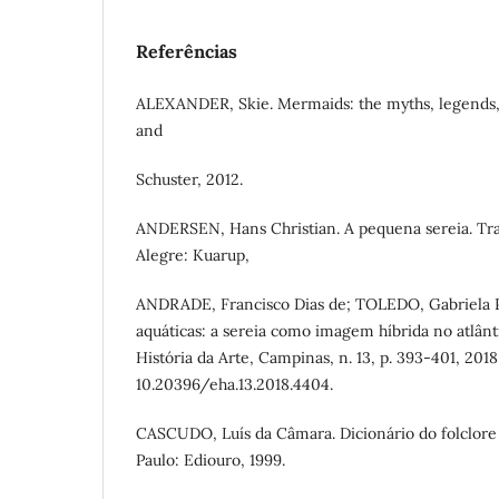
Referências
ALEXANDER, Skie. Mermaids: the myths, legends,
and
Schuster, 2012.
ANDERSEN, Hans Christian. A pequena sereia. Tra
Alegre: Kuarup,
ANDRADE, Francisco Dias de; TOLEDO, Gabriela 
aquáticas: a sereia como imagem híbrida no atlânt
História da Arte, Campinas, n. 13, p. 393-401, 2018
10.20396/eha.13.2018.4404.
CASCUDO, Luís da Câmara. Dicionário do folclore b
Paulo: Ediouro, 1999.