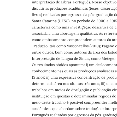
interpretação de Libras-Português. Nosso objetivo
discutir as produções acadêmicas (teses, dissertaçõ
livros) realizadas por egressos da pós-graduação 
Santa Catarina (UFSC), no período de 2000 a 2015.
caracteriza como uma investigação descritiva de ca
associada a uma abordagem qualitativa. As referênc
como embasamento compreendem autores da área
Tradução, tais como Vasconcellos (2010); Pagano 
entre outros, bem como autores da área dos Estu
Interpretação de Língua de Sinais, como Metzger (
Os resultados obtidos apontam: i) um deslocament
conhecimento nas quais as produções analisadas 
15 anos; ii) uma expressiva concentração de pro
determinada área nos últimos três anos; iii) uma 
trabalhos em meios de divulgação e publicação cie
instituição em questão e determinadas regiões do 
meio deste trabalho é possível compreender melh
acadêmicas que abordam sobre tradução e interpr
Português realizadas por egressos da pós-graduaç