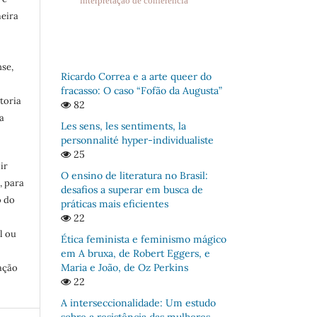
interpretação de conferência
meira
se,
Ricardo Correa e a arte queer do
fracasso: O caso “Fofão da Augusta”
toria
82
a
Les sens, les sentiments, la
personnalité hyper-individualiste
25
ir
O ensino de literatura no Brasil:
, para
desafios a superar em busca de
o do
práticas mais eficientes
:
22
l ou
Ética feminista e feminismo mágico
em A bruxa, de Robert Eggers, e
Maria e João, de Oz Perkins
ação
22
A interseccionalidade: Um estudo
sobre a resistência das mulheres