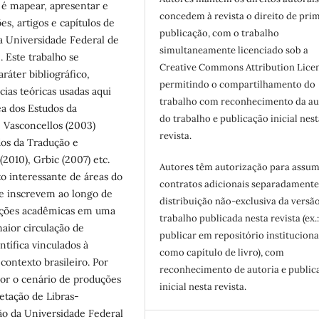
 é mapear, apresentar e
concedem à revista o direito de pri
es, artigos e capítulos de
publicação, com o trabalho
da Universidade Federal de
simultaneamente licenciado sob a
 Este trabalho se
Creative Commons Attribution Licen
ráter bibliográfico,
permitindo o compartilhamento do
ias teóricas usadas aqui
trabalho com reconhecimento da au
 dos Estudos da
do trabalho e publicação inicial nest
e Vasconcellos (2003)
revista.
dos da Tradução e
2010), Grbic (2007) etc.
Autores têm autorização para assum
o interessante de áreas do
contratos adicionais separadamente
se inscrevem ao longo de
distribuição não-exclusiva da versã
duções acadêmicas em uma
trabalho publicada nesta revista (ex.
maior circulação de
publicar em repositório instituciona
ntífica vinculados à
como capítulo de livro), com
contexto brasileiro. Por
reconhecimento de autoria e public
or o cenário de produções
inicial nesta revista.
etação de Libras-
ão da Universidade Federal