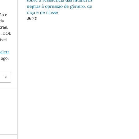
negras à opressão de gênero, de
raça e de classe
ão e
20
 da
tras
,
6. DOI:
ível
eletr
 ago.