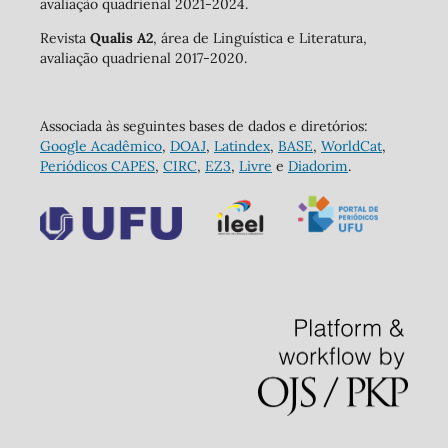
avaliação quadrienal 2021-2024.
Revista
Qualis A2
, área de Linguística e Literatura,
avaliação quadrienal 2017-2020.
Associada às seguintes bases de dados e diretórios:
Google Acadêmico
,
DOAJ
,
Latindex
,
BASE
,
WorldCat
,
Periódicos CAPES
,
CIRC
,
EZ3
,
Livre
e
Diadorim
.