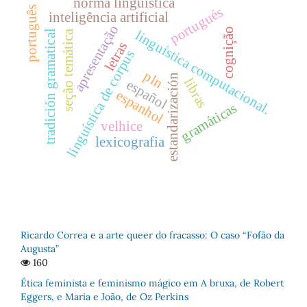
norma lingüística
português
portugués
inteligência artificial
apresentação
cognição
linguística computacional.
seção temática
tradición gramatical
letras
linguística de corpus
pln
estandarización
libras
español
espanhol
gramáticas
velhice
lexicografia
Ricardo Correa e a arte queer do fracasso: O caso “Fofão da
Augusta”
160
Ética feminista e feminismo mágico em A bruxa, de Robert
Eggers, e Maria e João, de Oz Perkins