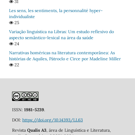
31
Les sens, les sentiments, la personnalité hyper-
individualiste
25
Variação linguística na Libras: Um estudo reflexivo do
aspecto semântico-lexical na área da saúde
24
Narrativas homéricas na literatura contemporânea: As
histórias de Aquiles, Pátroclo e Circe por Madeline Miller
22
ISSN:
1981-5239
.
DOI:
https://doi.org/10.14393/LL63
Revista
Qualis A3
, área de Linguística e Literatura,