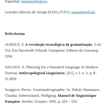
Espanha):
montoro@ugr.es
Leandro Silveira de Araujo (ILEEL/UFU):
araujols@ufu.br
Referências
AUROUX, S.
A revolução tecnológica da gramatização.
3 ed.
Tra. Eni Puccinelli Orlandi. Campinas: Editora da Unicamp,
2014.
HAUGEN, E. Planning for a Standard Language in Modern
Norway.
Anthropological Linguistics
, [S.l.], v. 1, n. 3, p. 8-
21,1959.
Swiggers, Pierre. Grammaticographie. In: Polzin-Haumann,
Claudia; Schweickard, Wolfgang.
Manuel de linguistique
française
. Berlim: Gruyter, 2015. p. 525 - 555.