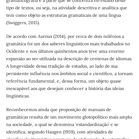
gramaticografia é a parte que se concentra no estudo deste
tipo de textos, ou seja, na atividade descritiva e analítica que
tem como objeto as estruturas gramaticais de uma língua
(Swiggers, 2015).
De acordo com Auroux (2014), por cerca de dois milênios a
gramática foi um dos saberes linguísticos mais trabalhados no
Ocidente e nos últimos quinhentos anos teve uma enorme
expansão ao ser utilizada na descrição de centenas de idiomas.
A longevidade dessa tradição de estudos, ao lado de sua
persistente influência nos âmbitos social e científico, a tornam
referência fundamental, e, dessa forma, um objeto quase
inescapável aos que desejam conhecer a história das ideias
lingüísticas.
Reconhecemos ainda que proposição de manuais de
gramáticas resulta de um movimento glotopolítico mais amplo
na sociedade, o qual se denomina ‘estandardização’ e se
identifica, segundo Haugen (1959), com atividades de