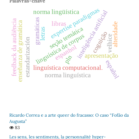
Palavras-chave
expertise paradigmas
norma lingüística
inteligência artificial
gramáticas
feedback da audiência
enseñanza de gramática
libras
alteridade
seção temática
letras
cognição
linguística de corpus
velhice
estandarización
espanhol
apresentação
pln
español
linguística computacional.
norma linguística
Ricardo Correa e a arte queer do fracasso: O caso “Fofão da
Augusta”
83
Les sens, les sentiments, la personnalité hyper-