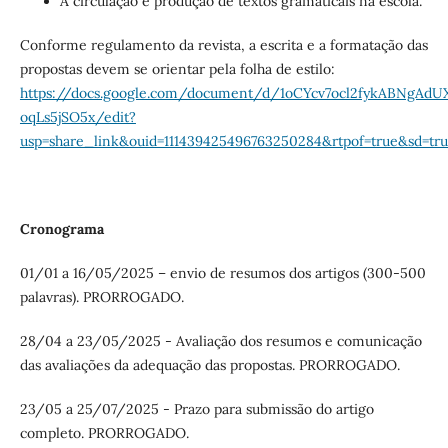
A circulação e produção de textos gramaticais na escola.
Conforme regulamento da revista, a escrita e a formatação das
propostas devem se orientar pela folha de estilo:
https://docs.google.com/document/d/1oCYcv7ocl2fykABNgAdU
oqLs5jSO5x/edit?
usp=share_link&ouid=111439425496763250284&rtpof=true&sd=tr
Cronograma
01/01 a 16/05/2025 – envio de resumos dos artigos (300-500
palavras). PRORROGADO.
28/04 a 23/05/2025 - Avaliação dos resumos e comunicação
das avaliações da adequação das propostas. PRORROGADO.
23/05 a 25/07/2025 - Prazo para submissão do artigo
completo. PRORROGADO.