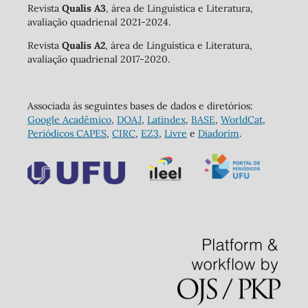
Revista
Qualis A3
, área de Linguística e Literatura,
avaliação quadrienal 2021-2024.
Revista
Qualis A2
, área de Linguística e Literatura,
avaliação quadrienal 2017-2020.
Associada às seguintes bases de dados e diretórios:
Google Acadêmico
,
DOAJ
,
Latindex
,
BASE
,
WorldCat
,
Periódicos CAPES
,
CIRC
,
EZ3
,
Livre
e
Diadorim
.