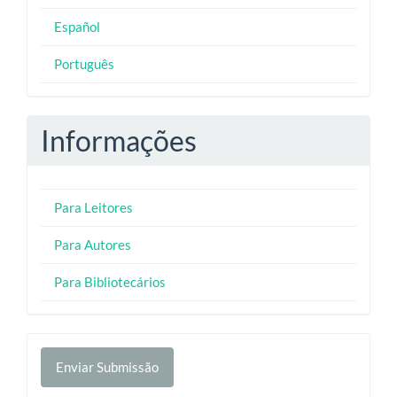
Español
Português
Informações
Para Leitores
Para Autores
Para Bibliotecários
Enviar
Enviar Submissão
Submissão