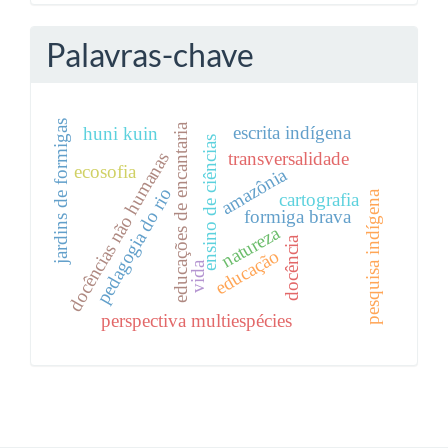
Palavras-chave
jardins de formigas
educações de encantaria
escrita indígena
huni kuin
ensino de ciências
transversalidade
docências não humanas
ecosofia
amazônia
pedagogia do rio
pesquisa indígena
cartografia
formiga brava
natureza
docência
educação
vida
perspectiva multiespécies