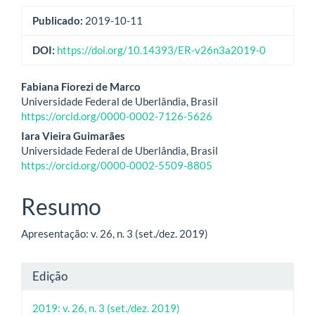
Publicado:
2019-10-11
DOI:
https://doi.org/10.14393/ER-v26n3a2019-0
Conteúdo
Fabiana Fiorezi de Marco
Universidade Federal de Uberlândia, Brasil
do
https://orcid.org/0000-0002-7126-5626
artigo
Iara Vieira Guimarães
Universidade Federal de Uberlândia, Brasil
principal
https://orcid.org/0000-0002-5509-8805
Resumo
Apresentação: v. 26, n. 3 (set./dez. 2019)
Detalhes
Edição
do
2019: v. 26, n. 3 (set./dez. 2019)