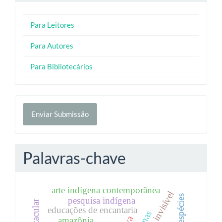
Para Leitores
Para Autores
Para Bibliotecários
Enviar
Enviar Submissão
Submissão
Palavras-chave
arte indígena contemporânea
pesquisa indígena
educações de encantaria
amazônia