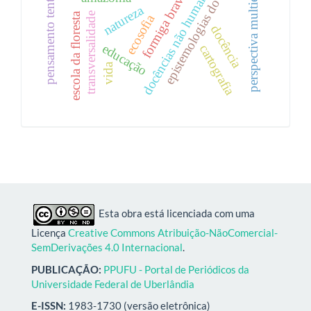
epistemologias do invisível
perspectiva multiespécies
pensamento tentacular
docências não humanas
formiga brava
natureza
escola da floresta
transversalidade
ecosofia
docência
educação
cartografia
vida
Esta obra está licenciada com uma
Licença
Creative Commons Atribuição-NãoComercial-
SemDerivações 4.0 Internacional
.
PUBLICAÇÃO:
PPUFU - Portal de Periódicos da
Universidade Federal de Uberlândia
E-ISSN:
1983-1730 (versão eletrônica)