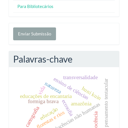
Para Bibliotecários
Enviar
Enviar Submissão
Submissão
Palavras-chave
transversalidade
ensino de ciências
pensamento tentacular
natureza
vida
huni kuin
educações de encantaria
formiga brava
ecosofia
amazônia
docências não humanas
cartografia
educação
florestas e rios
docência