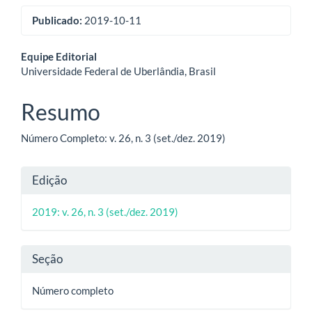
Publicado:
2019-10-11
Conteúdo
Equipe Editorial
Universidade Federal de Uberlândia, Brasil
do
artigo
Resumo
principal
Número Completo: v. 26, n. 3 (set./dez. 2019)
Detalhes
Edição
do
2019: v. 26, n. 3 (set./dez. 2019)
artigo
Seção
Número completo