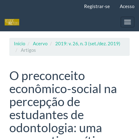
Navegação
Registrar-se
Acesso
Principal
Conteúdo
principal
Toggl
Barra
navig
Lateral
Início
Acervo
2019: v. 26, n. 3 (set./dez. 2019)
Artigos
O preconceito
econômico-social na
percepção de
estudantes de
odontologia: uma