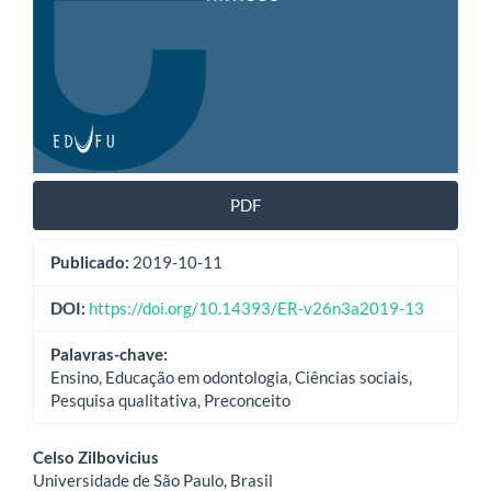
PDF
Publicado:
2019-10-11
DOI:
https://doi.org/10.14393/ER-v26n3a2019-13
Palavras-chave:
Ensino, Educação em odontologia, Ciências sociais,
Pesquisa qualitativa, Preconceito
Conteúdo
Celso Zilbovicius
Universidade de São Paulo, Brasil