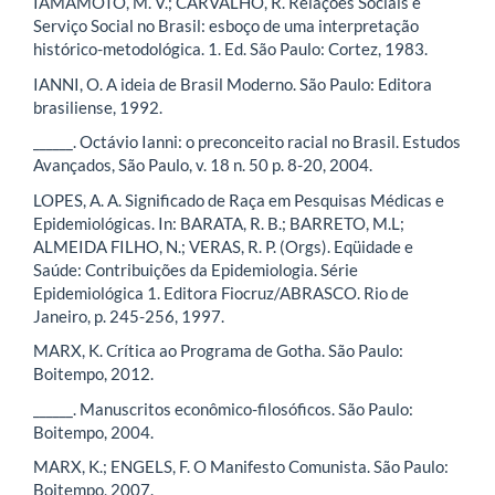
IAMAMOTO, M. V.; CARVALHO, R. Relações Sociais e
Serviço Social no Brasil: esboço de uma interpretação
histórico-metodológica. 1. Ed. São Paulo: Cortez, 1983.
IANNI, O. A ideia de Brasil Moderno. São Paulo: Editora
brasiliense, 1992.
______. Octávio Ianni: o preconceito racial no Brasil. Estudos
Avançados, São Paulo, v. 18 n. 50 p. 8-20, 2004.
LOPES, A. A. Significado de Raça em Pesquisas Médicas e
Epidemiológicas. In: BARATA, R. B.; BARRETO, M.L;
ALMEIDA FILHO, N.; VERAS, R. P. (Orgs). Eqüidade e
Saúde: Contribuições da Epidemiologia. Série
Epidemiológica 1. Editora Fiocruz/ABRASCO. Rio de
Janeiro, p. 245-256, 1997.
MARX, K. Crítica ao Programa de Gotha. São Paulo:
Boitempo, 2012.
______. Manuscritos econômico-filosóficos. São Paulo:
Boitempo, 2004.
MARX, K.; ENGELS, F. O Manifesto Comunista. São Paulo:
Boitempo, 2007.