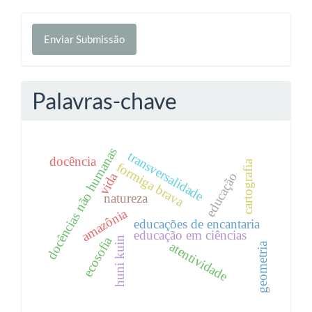
Enviar
Enviar Submissão
Submissão
Palavras-chave
docências não humanas
transversalidade
docência
cartografia
formiga brava
vida
educação
natureza
amazônia
educações de encantaria
educação em ciências
ecosofia
huni kuin
atentividade
geometria