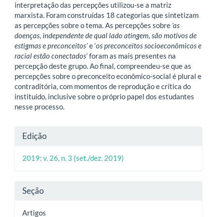
interpretação das percepções utilizou-se a matriz
marxista. Foram construídas 18 categorias que sintetizam
as percepções sobre o tema. As percepções sobre
‘a
s
doenças, independente de qual lado atingem, são motivos de
estigmas e preconceitos’
e ‘
o
s preconceitos socioeconômicos e
racial estão conectados
’ foram as mais presentes na
percepção deste grupo. Ao final, compreendeu-se que as
percepções sobre o preconceito econômico-social é plural e
contraditória, com momentos de reprodução e crítica do
instituído, inclusive sobre o próprio papel dos estudantes
nesse processo.
Detalhes
Edição
do
2019: v. 26, n. 3 (set./dez. 2019)
artigo
Seção
Artigos