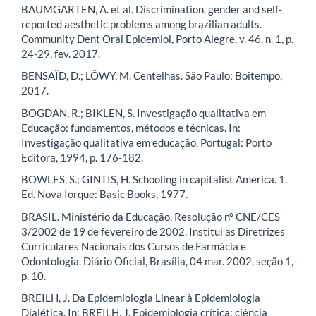
BAUMGARTEN, A. et al. Discrimination, gender and self‐
reported aesthetic problems among brazilian adults.
Community Dent Oral Epidemiol, Porto Alegre, v. 46, n. 1, p.
24-29, fev. 2017.
BENSAÏD, D.; LÖWY, M. Centelhas. São Paulo: Boitempo,
2017.
BOGDAN, R.; BIKLEN, S. Investigação qualitativa em
Educação: fundamentos, métodos e técnicas. In:
Investigação qualitativa em educação. Portugal: Porto
Editora, 1994, p. 176-182.
BOWLES, S.; GINTIS, H. Schooling in capitalist America. 1.
Ed. Nova Iorque: Basic Books, 1977.
BRASIL. Ministério da Educação. Resolução n° CNE/CES
3/2002 de 19 de fevereiro de 2002. Institui as Diretrizes
Curriculares Nacionais dos Cursos de Farmácia e
Odontologia. Diário Oficial, Brasília, 04 mar. 2002, seção 1,
p. 10.
BREILH, J. Da Epidemiologia Linear à Epidemiologia
Dialética. In: BREILH, J. Epidemiologia crítica: ciência