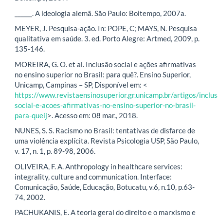
______. A ideologia alemã. São Paulo: Boitempo, 2007a.
MEYER, J. Pesquisa-ação. In: POPE, C; MAYS, N. Pesquisa
qualitativa em saúde. 3. ed. Porto Alegre: Artmed, 2009, p.
135-146.
MOREIRA, G. O. et al. Inclusão social e ações afirmativas
no ensino superior no Brasil: para quê?. Ensino Superior,
Unicamp, Campinas – SP, Disponível em: <
https://www.revistaensinosuperior.gr.unicamp.br/artigos/inclus
social-e-acoes-afirmativas-no-ensino-superior-no-brasil-
para-queij
>. Acesso em: 08 mar., 2018.
NUNES, S. S. Racismo no Brasil: tentativas de disfarce de
uma violência explícita. Revista Psicologia USP, São Paulo,
v. 17, n. 1, p. 89-98, 2006.
OLIVEIRA, F. A. Anthropology in healthcare services:
integrality, culture and communication. Interface:
Comunicação, Saúde, Educação, Botucatu, v.6, n.10, p.63-
74, 2002.
PACHUKANIS, E. A teoria geral do direito e o marxismo e