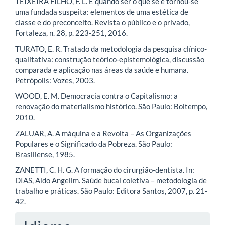
TEIXEIRA FILHO, F. L. E quando ser o que se é tornou-se
uma fundada suspeita: elementos de uma estética de
classe e do preconceito. Revista o público e o privado,
Fortaleza, n. 28, p. 223-251, 2016.
TURATO, E. R. Tratado da metodologia da pesquisa clínico-
qualitativa: construção teórico-epistemológica, discussão
comparada e aplicação nas áreas da saúde e humana.
Petrópolis: Vozes, 2003.
WOOD, E. M. Democracia contra o Capitalismo: a
renovação do materialismo histórico. São Paulo: Boitempo,
2010.
ZALUAR, A. A máquina e a Revolta – As Organizações
Populares e o Significado da Pobreza. São Paulo:
Brasiliense, 1985.
ZANETTI, C. H. G. A formação do cirurgião-dentista. In:
DIAS, Aldo Angelim. Saúde bucal coletiva – metodologia de
trabalho e práticas. São Paulo: Editora Santos, 2007, p. 21-
42.