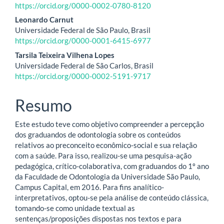
do
https://orcid.org/0000-0002-0780-8120
artigo
Leonardo Carnut
Universidade Federal de São Paulo, Brasil
principal
https://orcid.org/0000-0001-6415-6977
Tarsila Teixeira Vilhena Lopes
Universidade Federal de São Carlos, Brasil
https://orcid.org/0000-0002-5191-9717
Resumo
Este estudo teve como objetivo compreender a percepção
dos graduandos de odontologia sobre os conteúdos
relativos ao preconceito econômico-social e sua relação
com a saúde. Para isso, realizou-se uma pesquisa-ação
pedagógica, crítico-colaborativa, com graduandos do 1º ano
da Faculdade de Odontologia da Universidade São Paulo,
Campus Capital, em 2016. Para fins analítico-
interpretativos, optou-se pela análise de conteúdo clássica,
tomando-se como unidade textual as
sentenças/proposições dispostas nos textos e para