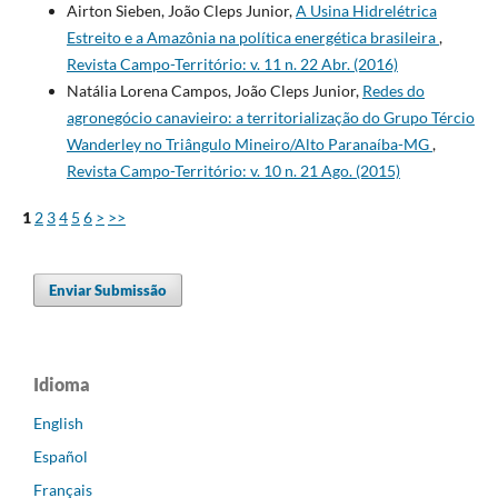
Airton Sieben, João Cleps Junior,
A Usina Hidrelétrica
Estreito e a Amazônia na política energética brasileira
,
Revista Campo-Território: v. 11 n. 22 Abr. (2016)
Natália Lorena Campos, João Cleps Junior,
Redes do
agronegócio canavieiro: a territorialização do Grupo Tércio
Wanderley no Triângulo Mineiro/Alto Paranaíba-MG
,
Revista Campo-Território: v. 10 n. 21 Ago. (2015)
1
2
3
4
5
6
>
>>
Enviar Submissão
Idioma
English
Español
Français