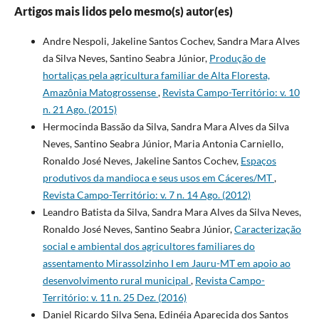
Artigos mais lidos pelo mesmo(s) autor(es)
Andre Nespoli, Jakeline Santos Cochev, Sandra Mara Alves
da Silva Neves, Santino Seabra Júnior,
Produção de
hortaliças pela agricultura familiar de Alta Floresta,
Amazônia Matogrossense
,
Revista Campo-Território: v. 10
n. 21 Ago. (2015)
Hermocinda Bassão da Silva, Sandra Mara Alves da Silva
Neves, Santino Seabra Júnior, Maria Antonia Carniello,
Ronaldo José Neves, Jakeline Santos Cochev,
Espaços
produtivos da mandioca e seus usos em Cáceres/MT
,
Revista Campo-Território: v. 7 n. 14 Ago. (2012)
Leandro Batista da Silva, Sandra Mara Alves da Silva Neves,
Ronaldo José Neves, Santino Seabra Júnior,
Caracterização
social e ambiental dos agricultores familiares do
assentamento Mirassolzinho I em Jauru-MT em apoio ao
desenvolvimento rural municipal
,
Revista Campo-
Território: v. 11 n. 25 Dez. (2016)
Daniel Ricardo Silva Sena, Edinéia Aparecida dos Santos