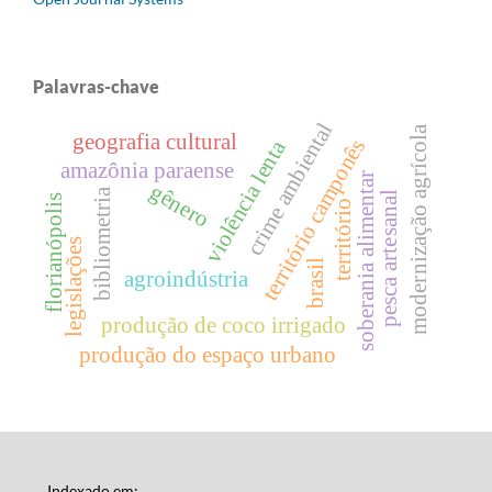
Palavras-chave
crime ambiental
modernização agrícola
geografia cultural
violência lenta
território camponês
amazônia paraense
soberania alimentar
gênero
bibliometria
pesca artesanal
florianópolis
território
legislações
brasil
agroindústria
produção de coco irrigado
produção do espaço urbano
Indexado em: