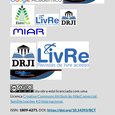
Esta obra está licenciada com uma
Licença
Creative Commons Atribuição-NãoComercial-
SemDerivações 4.0 Internacional
.
ISSN:
1809-6271.
DOI:
https://doi.org/10.14393/RCT