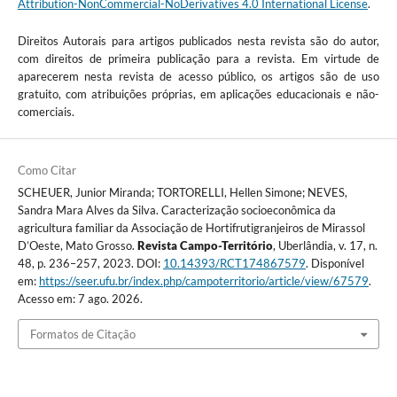
Attribution-NonCommercial-NoDerivatives 4.0 International License
.
Direitos Autorais para artigos publicados nesta revista são do autor,
com direitos de primeira publicação para a revista. Em virtude de
aparecerem nesta revista de acesso público, os artigos são de uso
gratuito, com atribuições próprias, em aplicações educacionais e não-
comerciais.
Como Citar
SCHEUER, Junior Miranda; TORTORELLI, Hellen Simone; NEVES,
Sandra Mara Alves da Silva. Caracterização socioeconômica da
agricultura familiar da Associação de Hortifrutigranjeiros de Mirassol
D’Oeste, Mato Grosso.
Revista Campo-Território
, Uberlândia, v. 17, n.
48, p. 236–257, 2023. DOI:
10.14393/RCT174867579
. Disponível
em:
https://seer.ufu.br/index.php/campoterritorio/article/view/67579
.
Acesso em: 7 ago. 2026.
Formatos de Citação