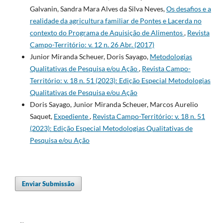
Galvanin, Sandra Mara Alves da Silva Neves,
Os desafios e a
realidade da agricultura familiar de Pontes e Lacerda no
contexto do Programa de Aquisição de Alimentos
,
Revista
Campo-Território: v. 12 n. 26 Abr. (2017)
Junior Miranda Scheuer, Doris Sayago,
Metodologias
Qualitativas de Pesquisa e/ou Ação
,
Revista Campo-
Território: v. 18 n. 51 (2023): Edição Especial Metodologias
Qualitativas de Pesquisa e/ou Ação
Doris Sayago, Junior Miranda Scheuer, Marcos Aurelio
Saquet,
Expediente
,
Revista Campo-Território: v. 18 n. 51
(2023): Edição Especial Metodologias Qualitativas de
Pesquisa e/ou Ação
Enviar Submissão