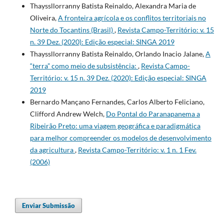
Thayssllorranny Batista Reinaldo, Alexandra Maria de
Oliveira,
A fronteira agrícola e os conflitos territoriais no
Norte do Tocantins (Brasil)
,
Revista Campo-Território: v. 15
n. 39 Dez. (2020): Edição especial: SINGA 2019
Thayssllorranny Batista Reinaldo, Orlando Inacio Jalane,
A
“terra” como meio de subsistência:
,
Revista Campo-
Território: v. 15 n. 39 Dez. (2020): Edição especial: SINGA
2019
Bernardo Mançano Fernandes, Carlos Alberto Feliciano,
Clifford Andrew Welch,
Do Pontal do Paranapanema a
Ribeirão Preto: uma viagem geográfica e paradigmática
para melhor compreender os modelos de desenvolvimento
da agricultura
,
Revista Campo-Território: v. 1 n. 1 Fev.
(2006)
Enviar Submissão