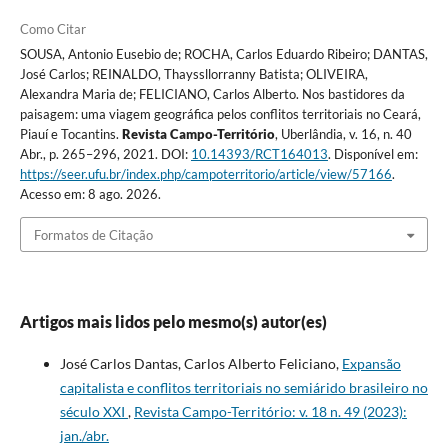
Como Citar
SOUSA, Antonio Eusebio de; ROCHA, Carlos Eduardo Ribeiro; DANTAS,
José Carlos; REINALDO, Thayssllorranny Batista; OLIVEIRA,
Alexandra Maria de; FELICIANO, Carlos Alberto. Nos bastidores da
paisagem: uma viagem geográfica pelos conflitos territoriais no Ceará,
Piauí e Tocantins.
Revista Campo-Território
, Uberlândia, v. 16, n. 40
Abr., p. 265–296, 2021. DOI:
10.14393/RCT164013
. Disponível em:
https://seer.ufu.br/index.php/campoterritorio/article/view/57166
.
Acesso em: 8 ago. 2026.
Formatos de Citação
Artigos mais lidos pelo mesmo(s) autor(es)
José Carlos Dantas, Carlos Alberto Feliciano,
Expansão
capitalista e conflitos territoriais no semiárido brasileiro no
século XXI
,
Revista Campo-Território: v. 18 n. 49 (2023):
jan./abr.