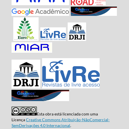
Esta obra está licenciada com uma
Licença
Creative Commons Atribuição-NãoComercial-
SemDerivações 4.0 Internacional
.