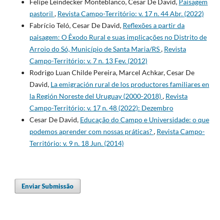
Felipe Leindecker Monteblanco, Cesar De David,
Paisagem
pastoril
,
Revista Campo-Território: v. 17 n. 44 Abr. (2022)
Fabrício Teló, Cesar De David,
Reflexões a partir da
paisagem: O Êxodo Rural e suas implicações no Distrito de
Arroio do Só, Município de Santa Maria/RS
,
Revista
Campo-Território: v. 7 n. 13 Fev. (2012)
Rodrigo Luan Childe Pereira, Marcel Achkar, Cesar De
David,
La emigración rural de los productores familiares en
la Región Noreste del Uruguay (2000-2018)
,
Revista
Campo-Território: v. 17 n. 48 (2022): Dezembro
Cesar De David,
Educação do Campo e Universidade: o que
podemos aprender com nossas práticas?
,
Revista Campo-
Território: v. 9 n. 18 Jun. (2014)
Enviar Submissão