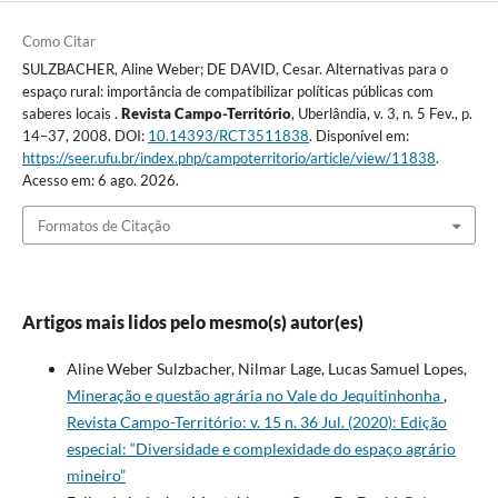
Como Citar
SULZBACHER, Aline Weber; DE DAVID, Cesar. Alternativas para o
espaço rural: importância de compatibilizar políticas públicas com
saberes locais .
Revista Campo-Território
, Uberlândia, v. 3, n. 5 Fev., p.
14–37, 2008. DOI:
10.14393/RCT3511838
. Disponível em:
https://seer.ufu.br/index.php/campoterritorio/article/view/11838
.
Acesso em: 6 ago. 2026.
Formatos de Citação
Artigos mais lidos pelo mesmo(s) autor(es)
Aline Weber Sulzbacher, Nilmar Lage, Lucas Samuel Lopes,
Mineração e questão agrária no Vale do Jequitinhonha
,
Revista Campo-Território: v. 15 n. 36 Jul. (2020): Edição
especial: “Diversidade e complexidade do espaço agrário
mineiro”