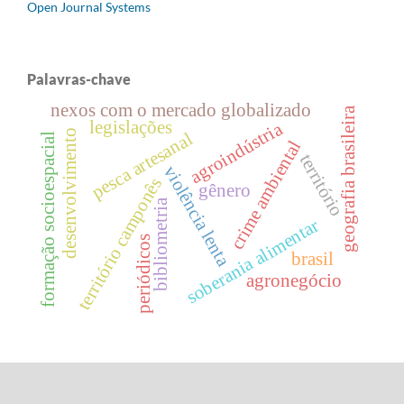
Open Journal Systems
Palavras-chave
nexos com o mercado globalizado
geografia brasileira
legislações
agroindústria
desenvolvimento
pesca artesanal
formação socioespacial
crime ambiental
território
violência lenta
território camponês
gênero
bibliometria
soberania alimentar
periódicos
brasil
agronegócio