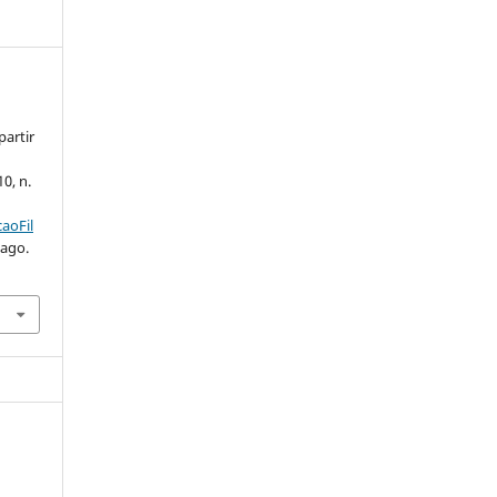
partir
10, n.
aoFil
 ago.