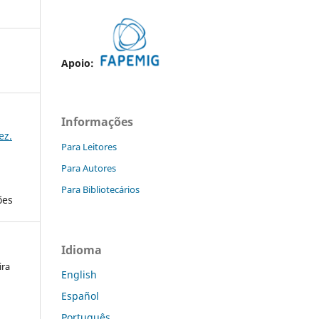
Apoio:
Informações
ez.
Para Leitores
Para Autores
Para Bibliotecários
ões
Idioma
ira
English
Español
Português