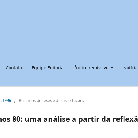
Contato
Equipe Editorial
Índice remissivo
Notícia
z. 1996
/
Resumos de teses e de dissertações
os 80: uma análise a partir da reflex