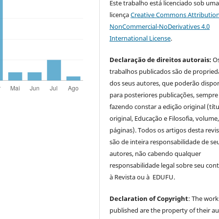
Este trabalho está licenciado sob um
licença
Creative Commons Attribution
NonCommercial-NoDerivatives 4.0
International License
.
Declaração de direitos autorais:
O
trabalhos publicados são de proprie
dos seus autores, que poderão dispor
para posteriores publicações, sempre
fazendo constar a edição original (tít
original, Educação e Filosofia, volume,
páginas). Todos os artigos desta revi
são de inteira responsabilidade de se
autores, não cabendo qualquer
responsabilidade legal sobre seu con
à Revista ou à EDUFU.
Declaration of Copyright
: The work
published are the property of their au