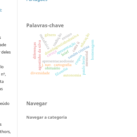
a
-
Palavras-chave
ensino
educação
tradução
gênero
dossiêagostinhodasilva
metafísica
s
homenagem
agostinho da silva
carta ii
apresentação
dade
diferenças
sandra cristina
crença
brief
 deles
memorial
corpos
paulo freire
apresentacaodossie
j. nav.
cartografia
ulo
obituário
filosofia
diversidade
 nº,
autonomia
sta
us
Navegar
teúdo
Navegar a categoria
s
thors,