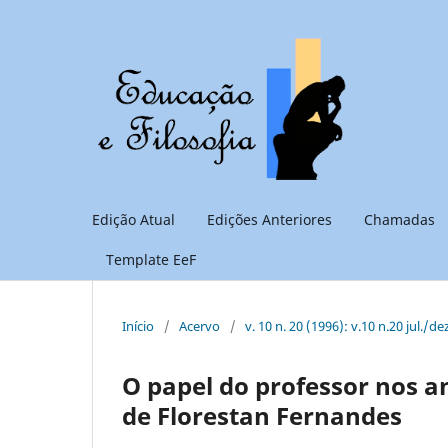
Edição Atual
Edições Anteriores
Chamadas
Template EeF
Início
/
Acervo
/
v. 10 n. 20 (1996): v.10 n.20 jul./de
O papel do professor nos an
de Florestan Fernandes