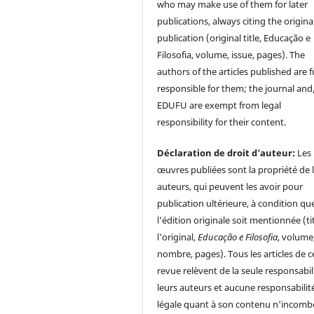
who may make use of them for later
publications, always citing the origina
publication (original title, Educação e
Filosofia, volume, issue, pages). The
authors of the articles published are f
responsible for them; the journal and
EDUFU are exempt from legal
responsibility for their content.
Déclaration de droit d’auteur:
Les
œuvres publiées sont la propriété de 
auteurs, qui peuvent les avoir pour
publication ultérieure, à condition qu
l'édition originale soit mentionnée (ti
l'original,
Educação e Filosofia
, volume
nombre, pages). Tous les articles de c
revue relèvent de la seule responsabil
leurs auteurs et aucune responsabilit
légale quant à son contenu n'incomb