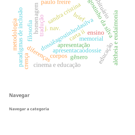
agostinho da silva
obituário
paulo freire
sandra cristina
homenagem
paradigmas de inclusão
alétheia e eudaimonia
brief
tradução
dossiêagostinhodasilva
metodologia
filosofia
j. nav.
carta ii
ensino
memorial
educação
apresentação
diferenças
apresentacaodossie
corpos
crença
gênero
cinema e educação
Navegar
Navegar a categoria