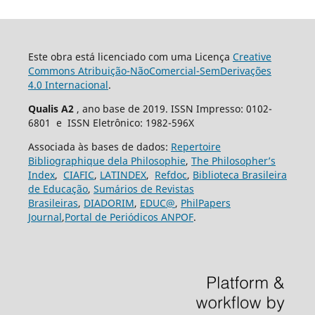
Este obra está licenciado com uma Licença
Creative
Commons Atribuição-NãoComercial-SemDerivações
4.0 Internacional
.
Qualis A2
, ano base de 2019. ISSN Impresso: 0102-
6801 e ISSN Eletrônico: 1982-596X
Associada às bases de dados:
Repertoire
Bibliographique dela Philosophie
,
The Philosopher’s
Index
,
CIAFIC
,
LATINDEX
,
Refdoc
,
Biblioteca Brasileira
de Educação
,
Sumários de Revistas
Brasileiras
,
DIADORIM
,
EDUC@
,
PhilPapers
Journal
,
Portal de Periódicos ANPOF
.