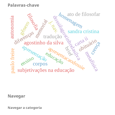
Palavras-chave
homenagem
ato de filosofar
filosofia
dossiêagostinhodasilva
autonomia
memorial
j. nav.
gênero
sandra cristina
diferenças
tradução
carta ii
obituário
agostinho da silva
crença
apresentação
brief
apresentacaodossie
paulo freire
metafísica
educação
ensino
corpos
subjetivações na educação
Navegar
Navegar a categoria