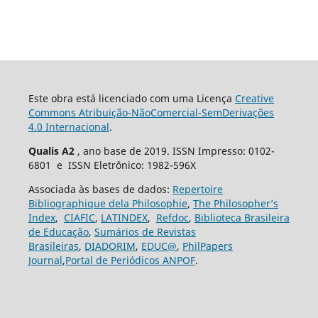
Este obra está licenciado com uma Licença
Creative
Commons Atribuição-NãoComercial-SemDerivações
4.0 Internacional
.
Qualis A2
, ano base de 2019. ISSN Impresso: 0102-
6801 e ISSN Eletrônico: 1982-596X
Associada às bases de dados:
Repertoire
Bibliographique dela Philosophie
,
The Philosopher’s
Index
,
CIAFIC
,
LATINDEX
,
Refdoc
,
Biblioteca Brasileira
de Educação
,
Sumários de Revistas
Brasileiras
,
DIADORIM
,
EDUC@
,
PhilPapers
Journal
,
Portal de Periódicos ANPOF
.