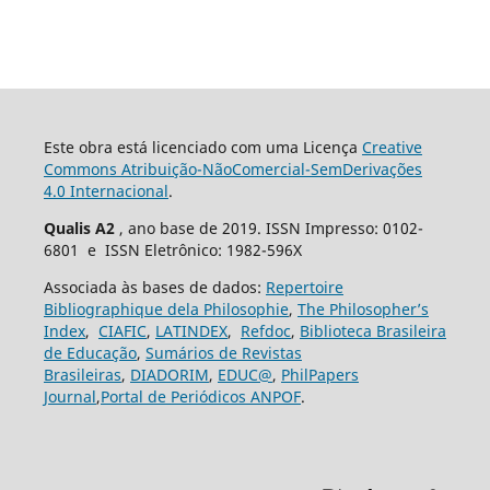
Este obra está licenciado com uma Licença
Creative
Commons Atribuição-NãoComercial-SemDerivações
4.0 Internacional
.
Qualis A2
, ano base de 2019. ISSN Impresso: 0102-
6801 e ISSN Eletrônico: 1982-596X
Associada às bases de dados:
Repertoire
Bibliographique dela Philosophie
,
The Philosopher’s
Index
,
CIAFIC
,
LATINDEX
,
Refdoc
,
Biblioteca Brasileira
de Educação
,
Sumários de Revistas
Brasileiras
,
DIADORIM
,
EDUC@
,
PhilPapers
Journal
,
Portal de Periódicos ANPOF
.