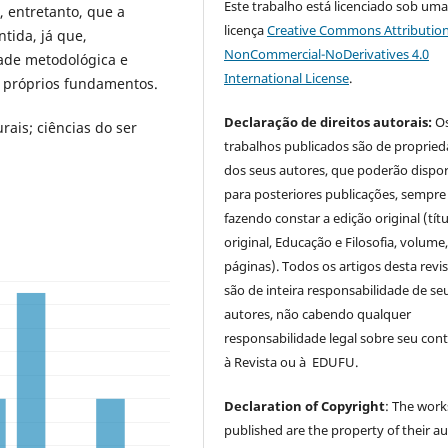
Este trabalho está licenciado sob um
o, entretanto, que a
licença
Creative Commons Attribution
tida, já que,
NonCommercial-NoDerivatives 4.0
dade metodológica e
International License
.
s próprios fundamentos.
Declaração de direitos autorais:
O
urais; ciências do ser
trabalhos publicados são de proprie
dos seus autores, que poderão dispor
para posteriores publicações, sempre
fazendo constar a edição original (tít
original, Educação e Filosofia, volume,
páginas). Todos os artigos desta revi
são de inteira responsabilidade de se
autores, não cabendo qualquer
responsabilidade legal sobre seu con
à Revista ou à EDUFU.
Declaration of Copyright
: The work
published are the property of their au