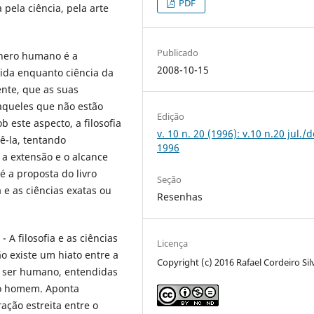
PDF
 pela ciência, pela arte
Publicado
nero humano é a
2008-10-15
dida enquanto ciência da
ente, que as suas
daqueles que não estão
Edição
b este aspecto, a filosofia
v. 10 n. 20 (1996): v.10 n.20 jul./d
ê-la, tentando
1996
a extensão e o alcance
 a proposta do livro
Seção
 e as ciências exatas ou
Resenhas
- A filosofia e as ciências
Licença
o existe um hiato entre a
Copyright (c) 2016 Rafael Cordeiro Sil
do ser humano, entendidas
o homem. Aponta
ção estreita entre o