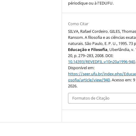
périodique ou à l’EDUFU.
Como Citar
SILVA, Rafael Cordeiro. GILES, Thoma
Ransom. A filosofia e as ciências exat
naturais. São Paulo, E. P. U., 1995. 73 p
Educação e Filosofia
, Uberlândia, v. 
20, p. 279–283, 2008. DOI:
10.14393/REVEDFIL.v10n20a1996-940
Disponível em:
https://seer.ufu.br/index.php/Educac
osofia/article/view/940
. Acesso em: 9
2026.
Formatos de Citação