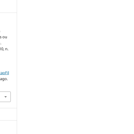
s
as ou
.
10, n.
.
aoFil
 ago.