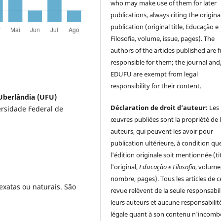
who may make use of them for later
publications, always citing the origina
publication (original title, Educação e
Filosofia, volume, issue, pages). The
authors of the articles published are f
responsible for them; the journal and
EDUFU are exempt from legal
responsibility for their content.
 Uberlândia (UFU)
Déclaration de droit d’auteur:
Les
ersidade Federal de
œuvres publiées sont la propriété de 
auteurs, qui peuvent les avoir pour
publication ultérieure, à condition qu
l'édition originale soit mentionnée (ti
l'original,
Educação e Filosofia
, volume
nombre, pages). Tous les articles de c
exatas ou naturais. São
revue relèvent de la seule responsabil
leurs auteurs et aucune responsabilit
légale quant à son contenu n'incomb