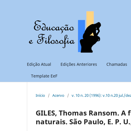
Edição Atual
Edições Anteriores
Chamadas
Template EeF
Início
/
Acervo
/
v. 10 n. 20 (1996): v.10 n.20 jul./de
GILES, Thomas Ransom. A fil
naturais. São Paulo, E. P. U.