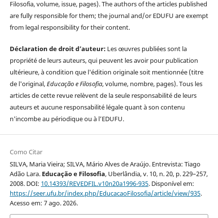
Filosofia, volume, issue, pages). The authors of the articles published
are fully responsible for them; the journal and/or EDUFU are exempt
from legal responsibility for their content.
Déclaration de droit d’auteur:
Les œuvres publiées sont la
propriété de leurs auteurs, qui peuvent les avoir pour publication
ultérieure, à condition que l'édition originale soit mentionnée (titre
de l'original,
Educação e Filosofia
, volume, nombre, pages). Tous les
articles de cette revue relèvent de la seule responsabilité de leurs
auteurs et aucune responsabilité légale quant à son contenu
n'incombe au périodique ou à l’EDUFU.
Como Citar
SILVA, Maria Vieira; SILVA, Mário Alves de Araújo. Entrevista: Tiago
Adão Lara.
Educação e Filosofia
, Uberlândia, v. 10, n. 20, p. 229–257,
2008. DOI:
10.14393/REVEDFIL.v10n20a1996-935
. Disponível em:
https://seer.ufu.br/index.php/EducacaoFilosofia/article/view/935
.
Acesso em: 7 ago. 2026.