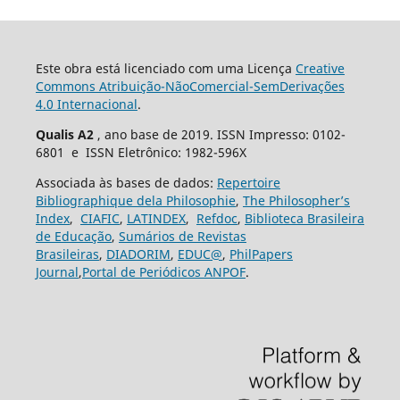
Este obra está licenciado com uma Licença
Creative
Commons Atribuição-NãoComercial-SemDerivações
4.0 Internacional
.
Qualis A2
, ano base de 2019. ISSN Impresso: 0102-
6801 e ISSN Eletrônico: 1982-596X
Associada às bases de dados:
Repertoire
Bibliographique dela Philosophie
,
The Philosopher’s
Index
,
CIAFIC
,
LATINDEX
,
Refdoc
,
Biblioteca Brasileira
de Educação
,
Sumários de Revistas
Brasileiras
,
DIADORIM
,
EDUC@
,
PhilPapers
Journal
,
Portal de Periódicos ANPOF
.