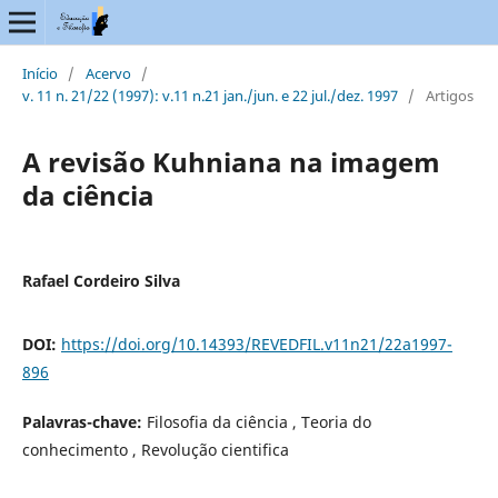
Início
/
Acervo
/
v. 11 n. 21/22 (1997): v.11 n.21 jan./jun. e 22 jul./dez. 1997
/
Artigos
A revisão Kuhniana na imagem
da ciência
Rafael Cordeiro Silva
DOI:
https://doi.org/10.14393/REVEDFIL.v11n21/22a1997-
896
Palavras-chave:
Filosofia da ciência , Teoria do
conhecimento , Revolução cientifica