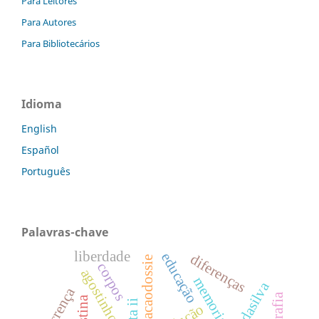
Para Leitores
Para Autores
Para Bibliotecários
Idioma
English
Español
Português
Palavras-chave
liberdade
educação
diferenças
apresentacaodossie
corpos
agostinho da silva
memorial
crença
carta ii