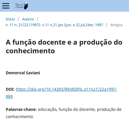
Início
/
Acervo
/
v. 11 n. 21/22 (1997): v.11 n.21 jan./jun. e 22 jul./dez. 1997
/
Artigos
A função docente e a produção do
conhecimento
Demerval Saviani
DOI:
https://doi.org/10.14393/REVEDFIL.v11n21/22a1997-
889
Palavras-chave:
educação, função do docente, produção de
conhecimento