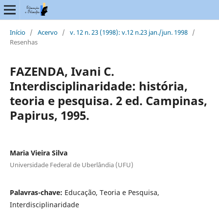
Início
/
Acervo
/
v. 12 n. 23 (1998): v.12 n.23 jan./jun. 1998
/
Resenhas
FAZENDA, Ivani C.
Interdisciplinaridade: história,
teoria e pesquisa. 2 ed. Campinas,
Papirus, 1995.
Maria Vieira Silva
Universidade Federal de Uberlândia (UFU)
Palavras-chave:
Educação, Teoria e Pesquisa,
Interdisciplinaridade