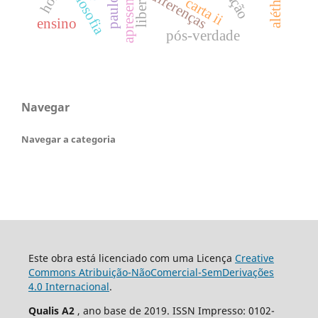
liberdade
filosofia
diferenças
carta ii
ensino
pós-verdade
Navegar
Navegar a categoria
Este obra está licenciado com uma Licença
Creative
Commons Atribuição-NãoComercial-SemDerivações
4.0 Internacional
.
Qualis A2
, ano base de 2019. ISSN Impresso: 0102-