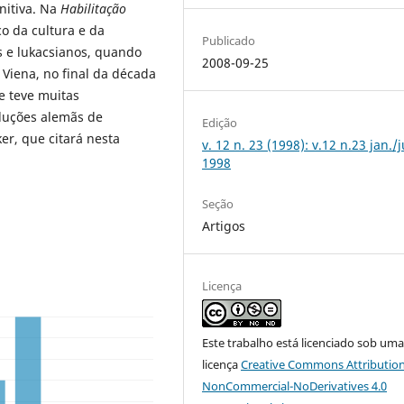
nitiva. Na
Habilitação
co da cultura e da
Publicado
s e lukacsianos, quando
2008-09-25
Viena, no final da década
e teve muitas
duções alemãs de
Edição
r, que citará nesta
v. 12 n. 23 (1998): v.12 n.23 jan./
1998
Seção
Artigos
Licença
Este trabalho está licenciado sob um
licença
Creative Commons Attribution
NonCommercial-NoDerivatives 4.0