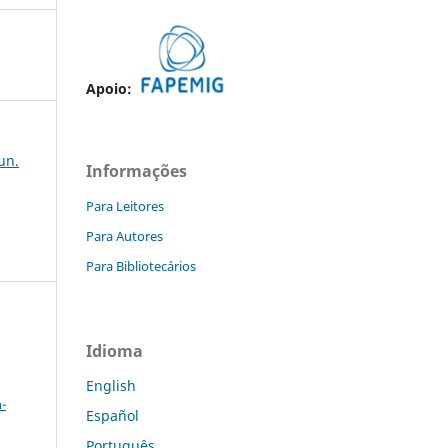
Apoio:
jun.
Informações
Para Leitores
Para Autores
Para Bibliotecários
Idioma
a
English
-
Español
Português