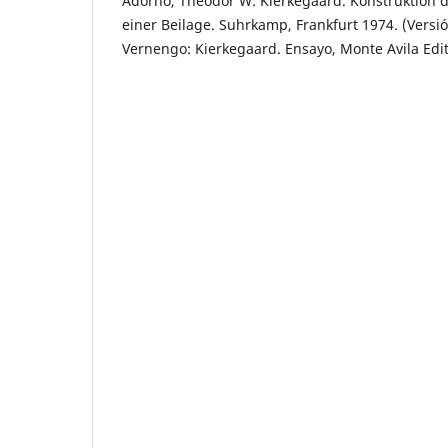
Adorno, Theodor W: Kierkegaard. Konstruktion d
einer Beilage. Suhrkamp, Frankfurt 1974. (Versió
Vernengo: Kierkegaard. Ensayo, Monte Avila Edit