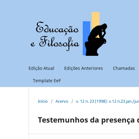
Edição Atual
Edições Anteriores
Chamadas
Template EeF
Início
/
Acervo
/
v. 12 n. 23 (1998): v.12 n.23 jan./ju
Testemunhos da presença 