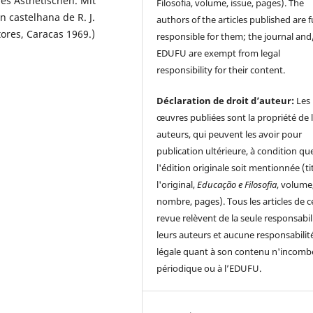
es Ãsthetischen. Mit
Filosofia, volume, issue, pages). The
n castelhana de R. J.
authors of the articles published are f
ores, Caracas 1969.)
responsible for them; the journal and
EDUFU are exempt from legal
responsibility for their content.
Déclaration de droit d’auteur:
Les
œuvres publiées sont la propriété de 
auteurs, qui peuvent les avoir pour
publication ultérieure, à condition qu
l'édition originale soit mentionnée (ti
l'original,
Educação e Filosofia
, volume
nombre, pages). Tous les articles de c
revue relèvent de la seule responsabil
leurs auteurs et aucune responsabilit
légale quant à son contenu n'incomb
périodique ou à l’EDUFU.