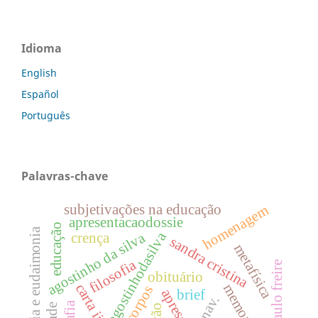
Idioma
English
Español
Português
Palavras-chave
subjetivações na educação
homenagem
apresentacaodossie
educação
alétheia e eudaimonia
dossiêagostinhodasilva
agostinho da silva
crença
sandra cristina
metafísica
filosofia
paulo freire
obituário
carta ii
memorial
corpos
brief
j. nav.