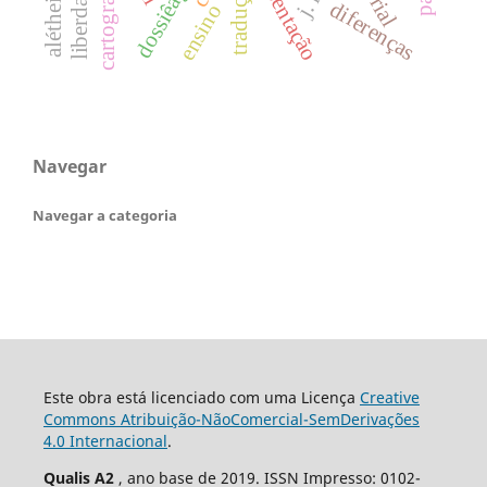
apresentação
cartografia
liberdade
tradução
diferenças
ensino
Navegar
Navegar a categoria
Este obra está licenciado com uma Licença
Creative
Commons Atribuição-NãoComercial-SemDerivações
4.0 Internacional
.
Qualis A2
, ano base de 2019. ISSN Impresso: 0102-