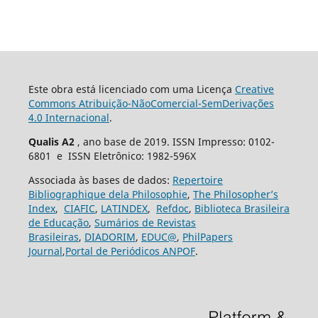
Este obra está licenciado com uma Licença
Creative
Commons Atribuição-NãoComercial-SemDerivações
4.0 Internacional
.
Qualis A2
, ano base de 2019. ISSN Impresso: 0102-
6801 e ISSN Eletrônico: 1982-596X
Associada às bases de dados:
Repertoire
Bibliographique dela Philosophie
,
The Philosopher’s
Index
,
CIAFIC
,
LATINDEX
,
Refdoc
,
Biblioteca Brasileira
de Educação
,
Sumários de Revistas
Brasileiras
,
DIADORIM
,
EDUC@
,
PhilPapers
Journal
,
Portal de Periódicos ANPOF
.