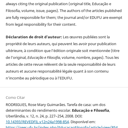
always citing the original publication (original title, Educação e
Filosofia, volume, issue, pages). The authors of the articles published
are fully responsible for them; the journal and/or EDUFU are exempt
from legal responsibility for their content.
Déclaration de droit d’auteur:
Les œuvres publiées sont la
propriété de leurs auteurs, qui peuvent les avoir pour publication
ultérieure, à condition que l'édition originale soit mentionnée (titre
de l'original,
Educação e Filosofia
, volume, nombre, pages). Tous les
articles de cette revue relèvent de la seule responsabilité de leurs
auteurs et aucune responsabilité légale quant à son contenu
n'incombe au périodique ou à l’EDUFU.
Como Citar
RODRIGUES, Rose Mary Guimarães. Tarefa de casa: um dos
determinantes do rendimento escolar.
Educação e Filosofia
,
Uberlândia, v. 12, n. 24, p. 227–254, 2008. DOI:
10.14393/REVEDFIL.v12n24a1998-854
. Disponível em:
https://seer.ufu.br/index.php/EducacaoFilosofia/article/view/854
.