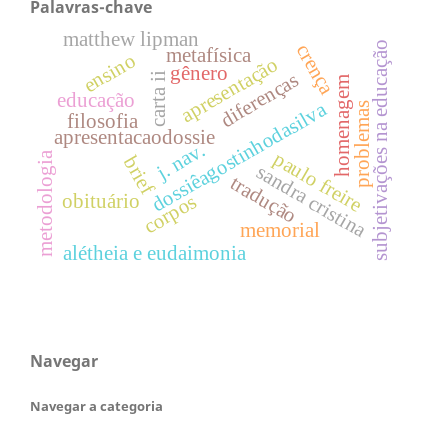
Palavras-chave
matthew lipman
subjetivações na educação
crença
metafísica
ensino
apresentação
gênero
diferenças
carta ii
homenagem
educação
dossiêagostinhodasilva
problemas
filosofia
apresentacaodossie
j. nav.
paulo freire
metodologia
brief
sandra cristina
tradução
corpos
obituário
memorial
alétheia e eudaimonia
Navegar
Navegar a categoria