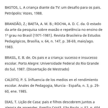
BASTOS, L. A criança diante da TV: um desafio para os pais.
Petrópolis: Vozes, 1988.
BRANDÃO, Z.; BAETA, A. M. B.; ROCHA, A. D. C. da. O estado
da arte da pesquisa sobre evasão e repetência no ensino de
1º grau no Brasil (1971-1981). Revista Brasileira de Estudos
Pedagógicos, Brasília, v. 64, n. 147, p. 38-69, maio/ago.
1983.
BRASIL, E. B. de. Os pais e a criança: sucesso e insucesso
escolar. Porto Alegre: Universidade Federal do Rio Grande
do Sul, 1987. (Dissertação de Mestrado)
CALIXTO, P. S. Influencia de los medios en el rendimiento
escolar. Anales de Pedagogia, Murcia - España, n. 3, p. 29-
60, ene. 1985.
DIAS, T. Lição de Casa: pais e filhos descobrem juntos a
alegria de aprender. Família Cristã, São Paulo, v. 52, n. 604,