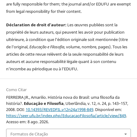
are fully responsible for them; the journal and/or EDUFU are exempt
from legal responsibility for their content.
Déclaration de droit d’auteur:
Les œuvres publiées sont la
propriété de leurs auteurs, qui peuvent les avoir pour publication
ultérieure, à condition que l'édition originale soit mentionnée (titre
de l'original,
Educação e Filosofia
, volume, nombre, pages). Tous les
articles de cette revue relèvent de la seule responsabilité de leurs
auteurs et aucune responsabilité légale quant à son contenu
n'incombe au périodique ou à l’EDUFU.
Como Citar
FERREIRA JR., Amarilio. História nova do Brasil: uma filosofia da
história?.
Educação e Filosofia
, Uberlândia, v. 12, n. 24, p. 143–157,
2008. DOI:
10.14393/REVEDFIL.v12n24a1998-849
. Disponível em:
https://seer.ufu.br/index.php/EducacaoFilosofia/article/view/849
.
Acesso em: 8 ago. 2026.
Formatos de Citação