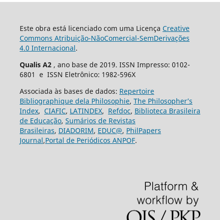
Este obra está licenciado com uma Licença
Creative
Commons Atribuição-NãoComercial-SemDerivações
4.0 Internacional
.
Qualis A2
, ano base de 2019. ISSN Impresso: 0102-
6801 e ISSN Eletrônico: 1982-596X
Associada às bases de dados:
Repertoire
Bibliographique dela Philosophie
,
The Philosopher’s
Index
,
CIAFIC
,
LATINDEX
,
Refdoc
,
Biblioteca Brasileira
de Educação
,
Sumários de Revistas
Brasileiras
,
DIADORIM
,
EDUC@
,
PhilPapers
Journal
,
Portal de Periódicos ANPOF
.