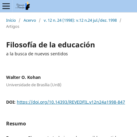
Início
/
Acervo
/
v. 12 n. 24 (1998): v.12 n.24 jul./dez. 1998
/
Artigos
Filosofía de la educación
a la busca de nuevos sentidos
Walter O. Kohan
Universidade de Brasília (UnB)
DOI:
https://doi.org/10.14393/REVEDFIL.v12n24a1998-847
Resumo