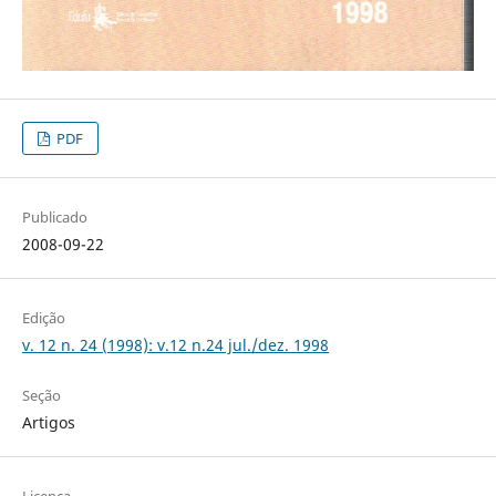
PDF
Publicado
2008-09-22
Edição
v. 12 n. 24 (1998): v.12 n.24 jul./dez. 1998
Seção
Artigos
Licença