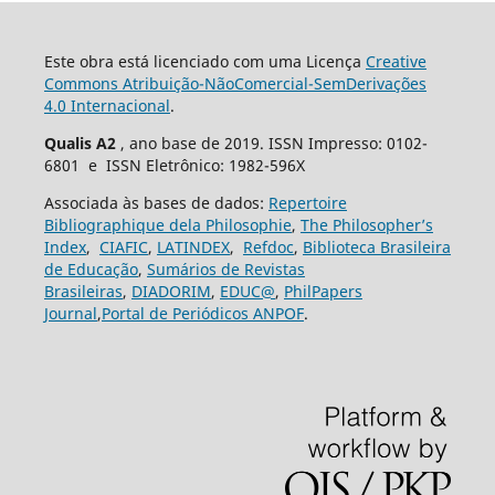
Este obra está licenciado com uma Licença
Creative
Commons Atribuição-NãoComercial-SemDerivações
4.0 Internacional
.
Qualis A2
, ano base de 2019. ISSN Impresso: 0102-
6801 e ISSN Eletrônico: 1982-596X
Associada às bases de dados:
Repertoire
Bibliographique dela Philosophie
,
The Philosopher’s
Index
,
CIAFIC
,
LATINDEX
,
Refdoc
,
Biblioteca Brasileira
de Educação
,
Sumários de Revistas
Brasileiras
,
DIADORIM
,
EDUC@
,
PhilPapers
Journal
,
Portal de Periódicos ANPOF
.