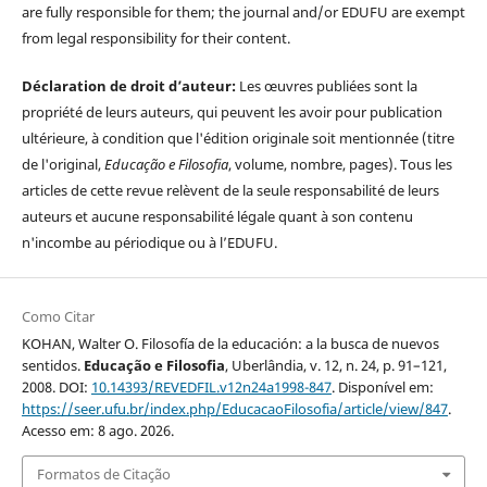
are fully responsible for them; the journal and/or EDUFU are exempt
from legal responsibility for their content.
Déclaration de droit d’auteur:
Les œuvres publiées sont la
propriété de leurs auteurs, qui peuvent les avoir pour publication
ultérieure, à condition que l'édition originale soit mentionnée (titre
de l'original,
Educação e Filosofia
, volume, nombre, pages). Tous les
articles de cette revue relèvent de la seule responsabilité de leurs
auteurs et aucune responsabilité légale quant à son contenu
n'incombe au périodique ou à l’EDUFU.
Como Citar
KOHAN, Walter O. Filosofía de la educación: a la busca de nuevos
sentidos.
Educação e Filosofia
, Uberlândia, v. 12, n. 24, p. 91–121,
2008. DOI:
10.14393/REVEDFIL.v12n24a1998-847
. Disponível em:
https://seer.ufu.br/index.php/EducacaoFilosofia/article/view/847
.
Acesso em: 8 ago. 2026.
Formatos de Citação