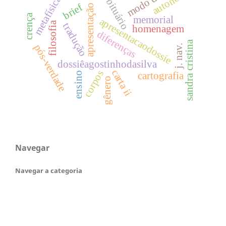
autonomia
obituário
metafísica
brief
apresentação
crença
memorial
apresentacaodossie
filosofia
tradução
homenagem
diferenças
sandra cristina
pós-verdade
j. nav.
dossiêagostinhodasilva
carta ii
corpos
cartografia
ensino
gênero
Navegar
Navegar a categoria