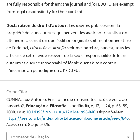
are fully responsible for them; the journal and/or EDUFU are exempt
from legal responsibility for their content.
Déclaration de droit d’auteur:
Les œuvres publiées sont la
propriété de leurs auteurs, qui peuvent les avoir pour publication
ultérieure, à condition que l'édition originale soit mentionnée (titre
de l'original,
Educação e Filosofia
, volume, nombre, pages). Tous les
articles de cette revue relèvent de la seule responsabilité de leurs
auteurs et aucune responsabilité légale quant à son contenu
n'incombe au périodique ou à l’EDUFU.
Como Citar
CUNHA, Luiz Antônio. Ensino médio e ensino técnico: de volta ao
passado?.
Educação e Filosofia
, Uberlândia, v. 12, n. 24, p. 65–89,
2008. DOI:
10.14393/REVEDFIL.v12n24a1998-846
. Disponível em:
https://seer.ufu.br/index.php/EducacaoFilosofia/article/view/846
.
Acesso em: 8 ago. 2026.
Formatos de Citação