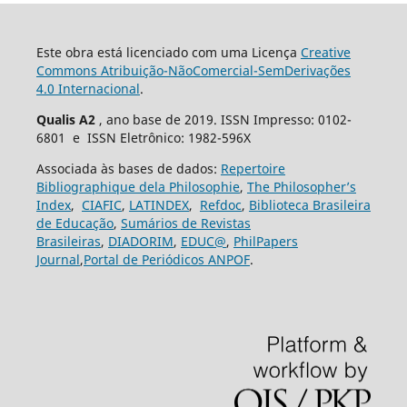
Este obra está licenciado com uma Licença
Creative
Commons Atribuição-NãoComercial-SemDerivações
4.0 Internacional
.
Qualis A2
, ano base de 2019. ISSN Impresso: 0102-
6801 e ISSN Eletrônico: 1982-596X
Associada às bases de dados:
Repertoire
Bibliographique dela Philosophie
,
The Philosopher’s
Index
,
CIAFIC
,
LATINDEX
,
Refdoc
,
Biblioteca Brasileira
de Educação
,
Sumários de Revistas
Brasileiras
,
DIADORIM
,
EDUC@
,
PhilPapers
Journal
,
Portal de Periódicos ANPOF
.