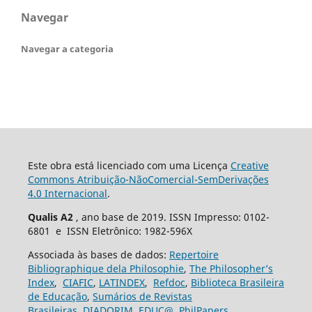
Navegar
Navegar a categoria
Este obra está licenciado com uma Licença
Creative
Commons Atribuição-NãoComercial-SemDerivações
4.0 Internacional
.
Qualis A2
, ano base de 2019. ISSN Impresso: 0102-
6801 e ISSN Eletrônico: 1982-596X
Associada às bases de dados:
Repertoire
Bibliographique dela Philosophie
,
The Philosopher’s
Index
,
CIAFIC
,
LATINDEX
,
Refdoc
,
Biblioteca Brasileira
de Educação
,
Sumários de Revistas
Brasileiras
,
DIADORIM
,
EDUC@
,
PhilPapers