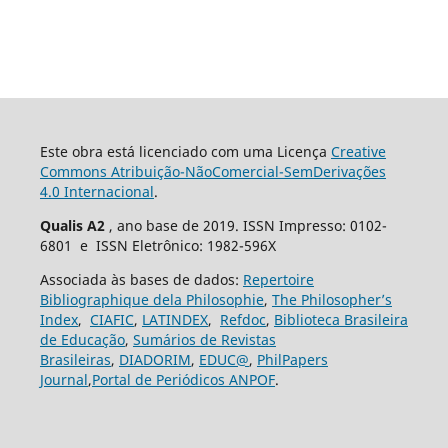
Este obra está licenciado com uma Licença
Creative
Commons Atribuição-NãoComercial-SemDerivações
4.0 Internacional
.
Qualis A2
, ano base de 2019. ISSN Impresso: 0102-
6801 e ISSN Eletrônico: 1982-596X
Associada às bases de dados:
Repertoire
Bibliographique dela Philosophie
,
The Philosopher’s
Index
,
CIAFIC
,
LATINDEX
,
Refdoc
,
Biblioteca Brasileira
de Educação
,
Sumários de Revistas
Brasileiras
,
DIADORIM
,
EDUC@
,
PhilPapers
Journal
,
Portal de Periódicos ANPOF
.