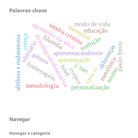
Palavras-chave
modo de vida
agostinho da silva
sandra cristina
memorial
educação
dossiêagostinhodasilva
crença
filosofia
alétheia e eudaimonia
tradução
obituário
paulo freire
diferenças
apresentacaodossie
gênero
metafísica
apresentação
homenagem
j. nav.
brief
ensino
carta ii
corpos
metodologia
personalização
Navegar
Navegar a categoria