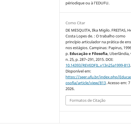
périodique ou à l’EDUFU.
Como Citar
DE MESQUITA, Ilka Migilo. FREITAS, H
Costa Lopes de. : O trabalho como
princípio articulador na prática de en
nos estágios. Campinas: Papirus, 1996
p.
Educação e Filosofia
, Uberlândia, 
n. 25, p. 287–291, 2015. DOI:
10.14393/REVEDFIL.v13n25a1999-813
Disponível em:
https://seer.ufu.br/index.php/Educac
osofia/article/view/813
. Acesso em: 7
2026.
Formatos de Citação