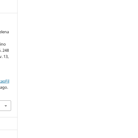
elena
sino
. 248
v. 13,
.
aoFil
 ago.