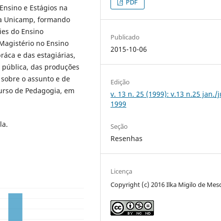
PDF
 Ensino e Estágios na
da Unicamp, formando
ies do Ensino
Publicado
 Magistério no Ensino
2015-10-06
ráca e das estagiárias,
 pública, das produções
 sobre o assunto e de
Edição
urso de Pedagogia, em
v. 13 n. 25 (1999): v.13 n.25 jan./
1999
la.
Seção
Resenhas
Licença
Copyright (c) 2016 Ilka Migilo de Mes