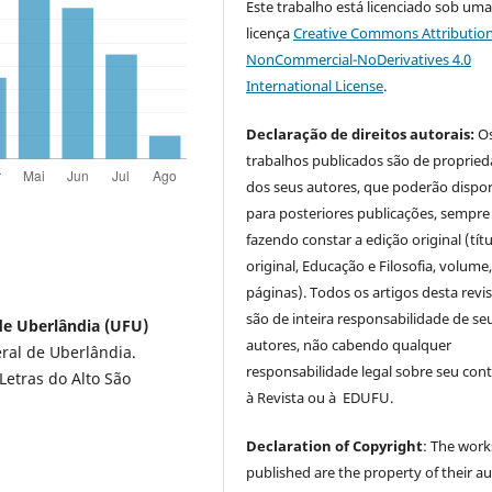
Este trabalho está licenciado sob um
licença
Creative Commons Attribution
NonCommercial-NoDerivatives 4.0
International License
.
Declaração de direitos autorais:
O
trabalhos publicados são de proprie
dos seus autores, que poderão dispor
para posteriores publicações, sempre
fazendo constar a edição original (tít
original, Educação e Filosofia, volume,
páginas). Todos os artigos desta revi
são de inteira responsabilidade de se
 de Uberlândia (UFU)
autores, não cabendo qualquer
ral de Uberlândia.
responsabilidade legal sobre seu con
Letras do Alto São
à Revista ou à EDUFU.
Declaration of Copyright
: The work
published are the property of their au