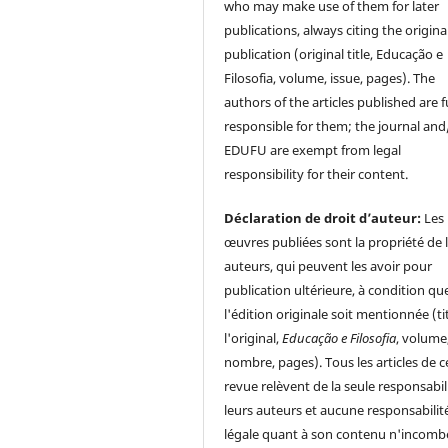
who may make use of them for later
publications, always citing the origina
publication (original title, Educação e
Filosofia, volume, issue, pages). The
authors of the articles published are f
responsible for them; the journal and
EDUFU are exempt from legal
responsibility for their content.
Déclaration de droit d’auteur:
Les
œuvres publiées sont la propriété de 
auteurs, qui peuvent les avoir pour
publication ultérieure, à condition qu
l'édition originale soit mentionnée (ti
l'original,
Educação e Filosofia
, volume
nombre, pages). Tous les articles de c
revue relèvent de la seule responsabil
leurs auteurs et aucune responsabilit
légale quant à son contenu n'incomb