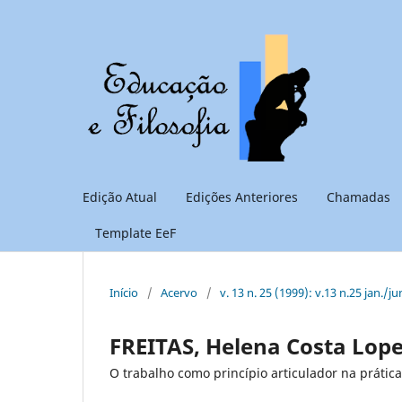
Edição Atual
Edições Anteriores
Chamadas
Template EeF
Início
/
Acervo
/
v. 13 n. 25 (1999): v.13 n.25 jan./ju
FREITAS, Helena Costa Lope
O trabalho como princípio articulador na prátic