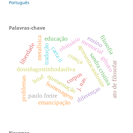
Português
Palavras-chave
filosofia
ensino
metafísica
obituário
educação
memorial
liberdade
tradução
apresentacaodossie
carta ii
sandra cristina
crença
gênero
ato de filosofar
dossiêagostinhodasilva
corpos
apresentação
brief
j. nav.
problemas
homenagem
diferenças
paulo freire
emancipação
Navegar