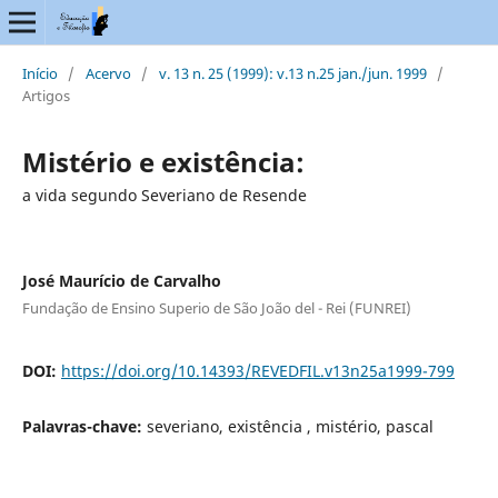
Início
/
Acervo
/
v. 13 n. 25 (1999): v.13 n.25 jan./jun. 1999
/
Artigos
Mistério e existência:
a vida segundo Severiano de Resende
José Maurício de Carvalho
Fundação de Ensino Superio de São João del - Rei (FUNREI)
DOI:
https://doi.org/10.14393/REVEDFIL.v13n25a1999-799
Palavras-chave:
severiano, existência , mistério, pascal