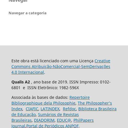
Navegar a categoria
Este obra está licenciado com uma Licença
Creative
Commons Atribuição-NãoComercial-SemDerivações
4.0 Internacional
.
Qualis A2
, ano base de 2019. ISSN Impresso: 0102-
6801 e ISSN Eletrônico: 1982-596X
Associada às bases de dados:
Repertoire
Bibliographique dela Philosophie
,
The Philosopher’s
Index
,
CIAFIC
,
LATINDEX
,
Refdoc
,
Biblioteca Brasileira
de Educação
,
Sumários de Revistas
Brasileiras
,
DIADORIM
,
EDUC@
,
PhilPapers
Journal
,
Portal de Periódicos ANPOF
.