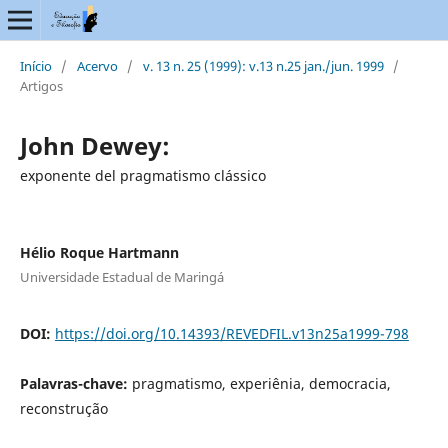
Início
/
Acervo
/
v. 13 n. 25 (1999): v.13 n.25 jan./jun. 1999
/
Artigos
John Dewey:
exponente del pragmatismo clássico
Hélio Roque Hartmann
Universidade Estadual de Maringá
DOI:
https://doi.org/10.14393/REVEDFIL.v13n25a1999-798
Palavras-chave:
pragmatismo, experiênia, democracia,
reconstrução