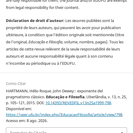
are fully responsible for them; the journal and/or EDUFU are exempt
from legal responsibility for their content.
Déclaration de droit d’auteur:
Les œuvres publiées sont la
propriété de leurs auteurs, qui peuvent les avoir pour publication
ultérieure, à condition que l'édition originale soit mentionnée (titre
de l'original,
Educação e Filosofia
, volume, nombre, pages). Tous les
articles de cette revue relèvent de la seule responsabilité de leurs
auteurs et aucune responsabilité légale quant à son contenu
n'incombe au périodique ou à l’EDUFU.
Como Citar
HARTMANN, Hélio Roque. John Dewey:: exponente del
pragmatismo clássico.
Educação e Filosofia
, Uberlândia, v. 13, n. 25,
p. 105–121, 2015. DOI:
10.14393/REVEDFIL.v13n25a1999-798
.
Disponível em:
https://seer.ufu.br/index.php/EducacaoFilosofia/article/view/798
.
Acesso em: 8 ago. 2026.
Formatos de Citação