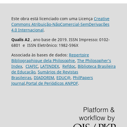
Este obra está licenciado com uma Licença
Creative
Commons Atribuição-NãoComercial-SemDerivações
4.0 Internacional
.
Qualis A2
, ano base de 2019. ISSN Impresso: 0102-
6801 e ISSN Eletrônico: 1982-596X
Associada às bases de dados:
Repertoire
Bibliographique dela Philosophie
,
The Philosopher’s
Index
,
CIAFIC
,
LATINDEX
,
Refdoc
,
Biblioteca Brasileira
de Educação
,
Sumários de Revistas
Brasileiras
,
DIADORIM
,
EDUC@
,
PhilPapers
Journal
,
Portal de Periódicos ANPOF
.