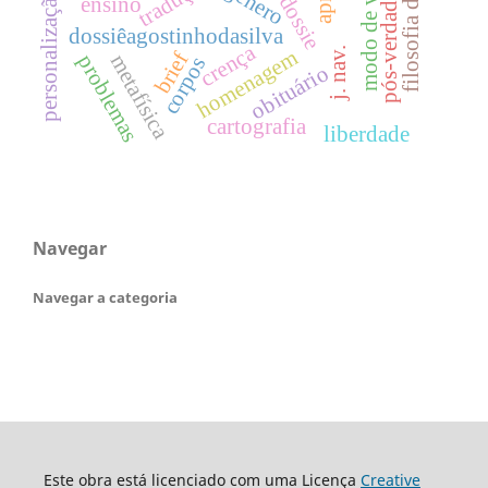
modo de vida
tradução
gênero
personalização
pós-verdade
ensino
dossiêagostinhodasilva
crença
j. nav.
homenagem
brief
problemas
metafísica
corpos
obituário
cartografia
liberdade
Navegar
Navegar a categoria
Este obra está licenciado com uma Licença
Creative