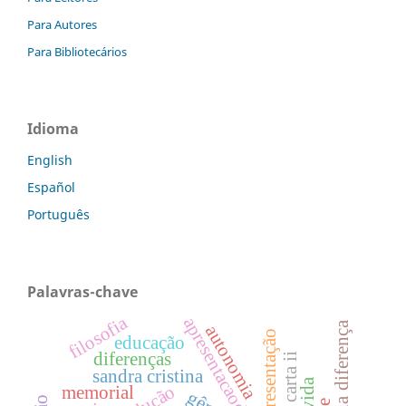
Para Autores
Para Bibliotecários
Idioma
English
Español
Português
Palavras-chave
filosofia
apresentacaodossie
filosofia da diferença
autonomia
apresentação
educação
diferenças
carta ii
sandra cristina
memorial