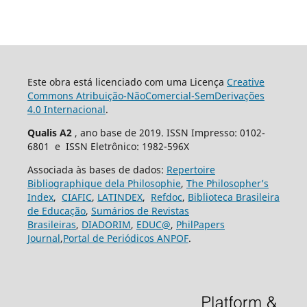
Este obra está licenciado com uma Licença
Creative
Commons Atribuição-NãoComercial-SemDerivações
4.0 Internacional
.
Qualis A2
, ano base de 2019. ISSN Impresso: 0102-
6801 e ISSN Eletrônico: 1982-596X
Associada às bases de dados:
Repertoire
Bibliographique dela Philosophie
,
The Philosopher’s
Index
,
CIAFIC
,
LATINDEX
,
Refdoc
,
Biblioteca Brasileira
de Educação
,
Sumários de Revistas
Brasileiras
,
DIADORIM
,
EDUC@
,
PhilPapers
Journal
,
Portal de Periódicos ANPOF
.