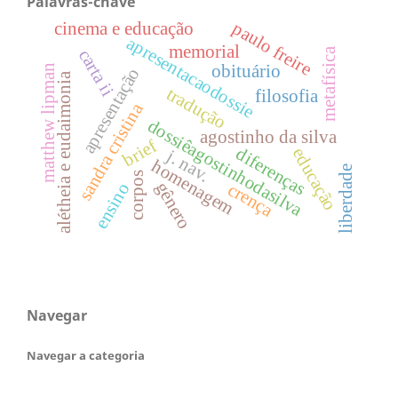
Palavras-chave
paulo freire
cinema e educação
apresentacaodossie
memorial
metafísica
carta ii
obituário
matthew lipman
apresentação
alétheia e eudaimonia
tradução
filosofia
sandra cristina
dossiêagostinhodasilva
agostinho da silva
brief
diferenças
educação
j. nav.
homenagem
liberdade
corpos
gênero
ensino
crença
Navegar
Navegar a categoria