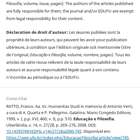
Filosofia, volume, issue, pages). The authors of the articles published
are fully responsible for them; the journal and/or EDUFU are exempt
from legal responsibility for their content.
Déclaration de droit d’auteur:
Les œuvres publiées sont la
propriété de leurs auteurs, qui peuvent les avoir pour publication
ultérieure, à condition que l'édition originale soit mentionnée (titre
de l'original,
Educação e Filosofia
, volume, nombre, pages). Tous les
articles de cette revue relèvent de la seule responsabilité de leurs
auteurs et aucune responsabilité légale quant à son contenu
n'incombe au périodique ou à l’EDUFU.
Como Citar
RATTO, Franco. Aa. Vv. Humanitas Studi in memoria di Antonio Verri,
a cura di A. Quarta e P. Pellegrino. Galatina: Mario Congedo Editore,
1999, v. I, p.p. XVI, 460; v. II, p.p. 510.
Educação e Filosofia
,
Uberlândia, v. 14, n. 27/28, p. 269–276, 2008. DOI:
10.14393/REVEDFIL.v14n27/28a2000-745
. Disponível em:
https://seer.ufu.br/index.php/EducacaoFilosofia/article/view/745
.