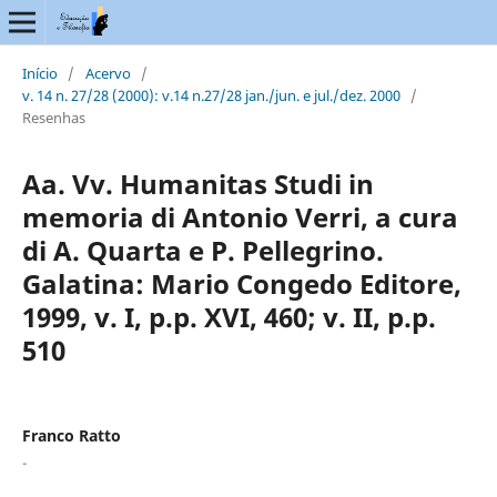
Início
/
Acervo
/
v. 14 n. 27/28 (2000): v.14 n.27/28 jan./jun. e jul./dez. 2000
/
Resenhas
Aa. Vv. Humanitas Studi in
memoria di Antonio Verri, a cura
di A. Quarta e P. Pellegrino.
Galatina: Mario Congedo Editore,
1999, v. I, p.p. XVI, 460; v. II, p.p.
510
Franco Ratto
-