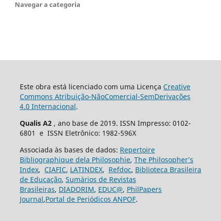
Navegar a categoria
Este obra está licenciado com uma Licença
Creative
Commons Atribuição-NãoComercial-SemDerivações
4.0 Internacional
.
Qualis A2
, ano base de 2019. ISSN Impresso: 0102-
6801 e ISSN Eletrônico: 1982-596X
Associada às bases de dados:
Repertoire
Bibliographique dela Philosophie
,
The Philosopher’s
Index
,
CIAFIC
,
LATINDEX
,
Refdoc
,
Biblioteca Brasileira
de Educação
,
Sumários de Revistas
Brasileiras
,
DIADORIM
,
EDUC@
,
PhilPapers
Journal
,
Portal de Periódicos ANPOF
.