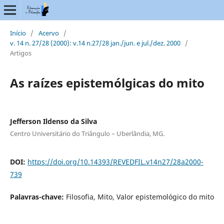
Início
/
Acervo
/
v. 14 n. 27/28 (2000): v.14 n.27/28 jan./jun. e jul./dez. 2000
/
Artigos
As raízes epistemólgicas do mito
Jefferson Ildenso da Silva
Centro Universitário do Triângulo – Uberlândia, MG.
DOI:
https://doi.org/10.14393/REVEDFIL.v14n27/28a2000-
739
Palavras-chave:
Filosofia, Mito, Valor epistemológico do mito