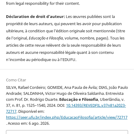
from legal responsibility for their content.
Déclaration de droit d’auteur:
Les œuvres publiées sont la
propriété de leurs auteurs, qui peuvent les avoir pour publication
ultérieure, à condition que l'édition originale soit mentionnée (titre
de l'original,
Educação e Filosofia
, volume, nombre, pages). Tous les
articles de cette revue relèvent de la seule responsabilité de leurs
auteurs et aucune responsabilité légale quant à son contenu
n'incombe au périodique ou à l’EDUFU.
Como Citar
SILVA, Rafael Cordeiro; GOMIDE, Ana Paula de Ávila; DIAS, João Paulo
Andrade; SALDANHA, Victor Hugo de Oliveira Saldanha. Entrevista
com Prof. Dr. Rodrigo Duarte.
Educação e Filosofia
, Uberlândia, v.
37, n. 81, p. 1525–1540, 2024. DOI:
10.14393/REVEDFIL.v37n81a2023-
72717
. Disponível em:
https://seer.ufu.br/index.php/EducacaoFilosofia/article/view/72717
. Acesso em: 6 ago. 2026.