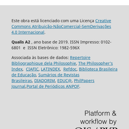
Este obra está licenciado com uma Licença
Creative
Commons Atribuição-NãoComercial-SemDerivações
4.0 Internacional
.
Qualis A2
, ano base de 2019. ISSN Impresso: 0102-
6801 e ISSN Eletrônico: 1982-596X
Associada às bases de dados:
Repertoire
Bibliographique dela Philosophie
,
The Philosopher’s
Index
,
CIAFIC
,
LATINDEX
,
Refdoc
,
Biblioteca Brasileira
de Educação
,
Sumários de Revistas
Brasileiras
,
DIADORIM
,
EDUC@
,
PhilPapers
Journal
,
Portal de Periódicos ANPOF
.