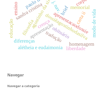
paulo freire
agostinho da silva
corpos
j. nav.
sandra cristina
ensino
memorial
brief
modo de vida
carta ii
apresentacaodossie
dossiêagostinhodasilva
crença
filosofia
educação
apresentação
obituário
tradução
diferenças
homenagem
alétheia e eudaimonia
liberdade
Navegar
Navegar a categoria