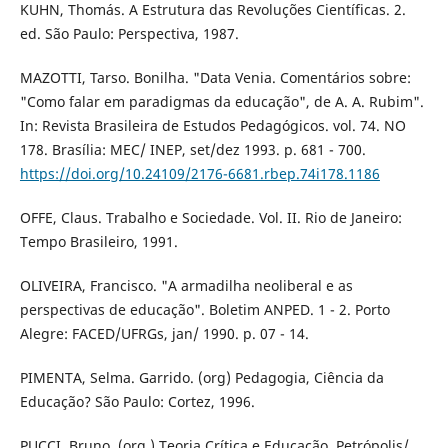
KUHN, Thomás. A Estrutura das Revoluções Científicas. 2.
ed. São Paulo: Perspectiva, 1987.
MAZOTTI, Tarso. Bonilha. "Data Venia. Comentários sobre:
"Como falar em paradigmas da educação", de A. A. Rubim".
In: Revista Brasileira de Estudos Pedagógicos. vol. 74. NO
178. Brasília: MEC/ INEP, set/dez 1993. p. 681 - 700.
https://doi.org/10.24109/2176-6681.rbep.74i178.1186
OFFE, Claus. Trabalho e Sociedade. Vol. II. Rio de Janeiro:
Tempo Brasileiro, 1991.
OLIVEIRA, Francisco. "A armadilha neoliberal e as
perspectivas de educação". Boletim ANPED. 1 - 2. Porto
Alegre: FACED/UFRGs, jan/ 1990. p. 07 - 14.
PIMENTA, Selma. Garrido. (org) Pedagogia, Ciência da
Educação? São Paulo: Cortez, 1996.
PUCCI, Bruno. (org.) Teoria Crítica e Educação. Petrópolis/