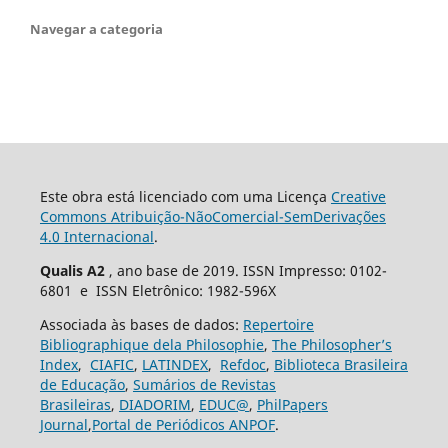
Navegar a categoria
Este obra está licenciado com uma Licença
Creative
Commons Atribuição-NãoComercial-SemDerivações
4.0 Internacional
.
Qualis A2
, ano base de 2019. ISSN Impresso: 0102-
6801 e ISSN Eletrônico: 1982-596X
Associada às bases de dados:
Repertoire
Bibliographique dela Philosophie
,
The Philosopher’s
Index
,
CIAFIC
,
LATINDEX
,
Refdoc
,
Biblioteca Brasileira
de Educação
,
Sumários de Revistas
Brasileiras
,
DIADORIM
,
EDUC@
,
PhilPapers
Journal
,
Portal de Periódicos ANPOF
.