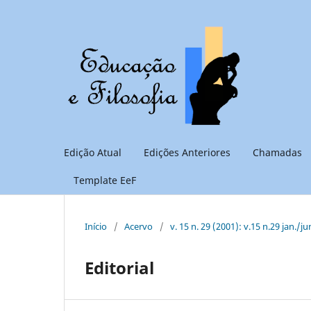
Edição Atual
Edições Anteriores
Chamadas
Template EeF
Início
/
Acervo
/
v. 15 n. 29 (2001): v.15 n.29 jan./ju
Editorial