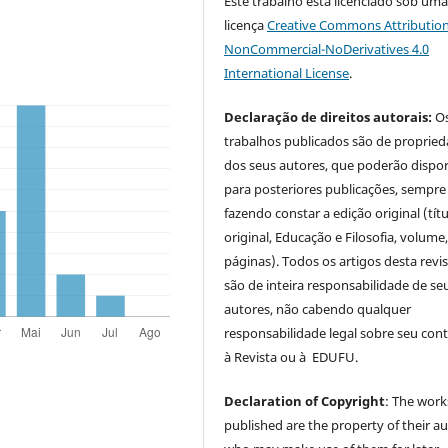
Este trabalho está licenciado sob um
licença
Creative Commons Attribution
NonCommercial-NoDerivatives 4.0
International License
.
Declaração de direitos autorais:
O
trabalhos publicados são de proprie
dos seus autores, que poderão dispor
para posteriores publicações, sempre
fazendo constar a edição original (tít
original, Educação e Filosofia, volume,
páginas). Todos os artigos desta revi
são de inteira responsabilidade de se
autores, não cabendo qualquer
responsabilidade legal sobre seu con
à Revista ou à EDUFU.
Declaration of Copyright
: The work
published are the property of their au