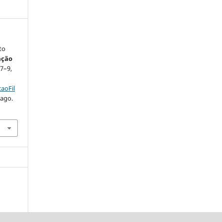
to
ação
 7–9,
aoFil
 ago.