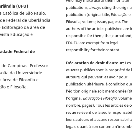
who may make use of them for later
erlândia (UFU)
publications, always citing the origina
 Católica de São Paulo.
publication (original title, Educação e
ade Federal de Uberlândia
Filosofia, volume, issue, pages). The
e Editoração da área de
authors of the articles published are f
vista Educação e
responsible for them; the journal and
EDUFU are exempt from legal
responsibility for their content.
sidade Federal de
Déclaration de droit d’auteur:
Les
 de Campinas. Professor
œuvres publiées sont la propriété de 
osofia da Universidade
auteurs, qui peuvent les avoir pour
 área de Filosofia e
publication ultérieure, à condition qu
o e Filosofia.
l'édition originale soit mentionnée (ti
l'original,
Educação e Filosofia
, volume
nombre, pages). Tous les articles de c
revue relèvent de la seule responsabil
leurs auteurs et aucune responsabilit
légale quant à son contenu n'incomb