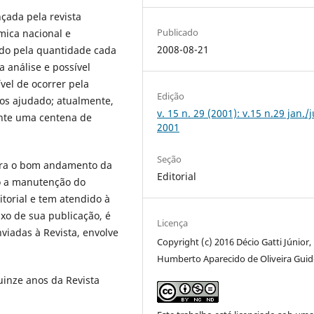
nçada pela revista
Publicado
ica nacional e
2008-08-21
ado pela quantidade cada
 análise e possível
ível de ocorrer pela
Edição
os ajudado; atualmente,
v. 15 n. 29 (2001): v.15 n.29 jan./
nte uma centena de
2001
Seção
para o bom andamento da
Editorial
do a manutenção do
torial e tem atendido à
xo de sua publicação, é
Licença
iadas à Revista, envolve
Copyright (c) 2016 Décio Gatti Júnior,
Humberto Aparecido de Oliveira Gui
Quinze anos da Revista