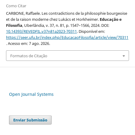
Como Citar
CARBONE, Raffaele. Les contradictions de la philosophie bourgeoise
et de la raison moderne chez Lukács et Horkheimer.
Educação e
Filosofia
, Uberlândia, v. 37, n. 81, p. 1547–1566, 2024. DOI:
10.14393/REVEDFIL.v37n81a2023-70311
. Disponível em:
https://seer.ufu.br/index.php/EducacaoFilosofia/article/view/70311
. Acesso em: 7 ago. 2026.
Formatos de Citação
Open Journal Systems
Enviar Submissão