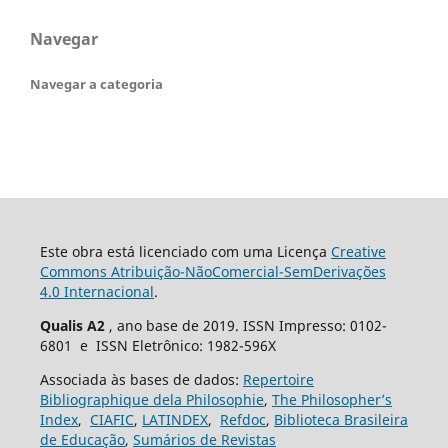
Navegar
Navegar a categoria
Este obra está licenciado com uma Licença
Creative
Commons Atribuição-NãoComercial-SemDerivações
4.0 Internacional
.
Qualis A2
, ano base de 2019. ISSN Impresso: 0102-
6801 e ISSN Eletrônico: 1982-596X
Associada às bases de dados:
Repertoire
Bibliographique dela Philosophie
,
The Philosopher’s
Index
,
CIAFIC
,
LATINDEX
,
Refdoc
,
Biblioteca Brasileira
de Educação
,
Sumários de Revistas