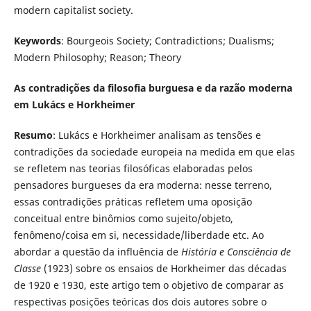
modern capitalist society.
Keywords
: Bourgeois Society; Contradictions; Dualisms;
Modern Philosophy; Reason; Theory
As contradições da filosofia burguesa e da razão moderna
em Lukács e Horkheimer
Resumo
: Lukács e Horkheimer analisam as tensões e
contradições da sociedade europeia na medida em que elas
se refletem nas teorias filosóficas elaboradas pelos
pensadores burgueses da era moderna: nesse terreno,
essas contradições práticas refletem uma oposição
conceitual entre binômios como sujeito/objeto,
fenômeno/coisa em si, necessidade/liberdade etc. Ao
abordar a questão da influência de
História e Consciência de
Classe
(1923) sobre os ensaios de Horkheimer das décadas
de 1920 e 1930, este artigo tem o objetivo de comparar as
respectivas posições teóricas dos dois autores sobre o