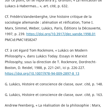
Sur ce point, on se reportera à J. Grondin, « La réification de
Lukacs à Habermas… », art. cité, p. 632.
Cf. FrédéricVandenberghe, Une histoire critique de la
sociologie allemande : aliénation et réification, Tome I.
Marx, Simmel, Weber, Lukács, Paris, Éditions la Découverte,
1997, p. 239.
https://doi.org/10.3917/dec.vande.1998.01
PMCid:PMC1858247
Cf. à cet égard Tom Rockmore, « Lukács on Modern
Philosophy », dans Lukács Today. Essays in Marxist
Philosophy, sous la direction de T. Rockmore, Dordrecht-
Boston, D. Reidel, 1988, p. 221-241, ici p. 226-227.
https://doi.org/10.1007/978-94-009-2897-8_13
G. Lukács, Histoire et conscience de classe, ouvr. cité, p. 148.
G. Lukács, Histoire et conscience de classe, ouvr. cité, p. 163.
Andrew Feenberg, « La réalisation de la philosophie : Marx,