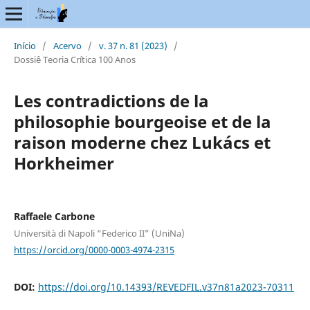
Início
/
Acervo
/
v. 37 n. 81 (2023)
/
Dossiê Teoria Crítica 100 Anos
Les contradictions de la
philosophie bourgeoise et de la
raison moderne chez Lukács et
Horkheimer
Raffaele Carbone
Università di Napoli “Federico II” (UniNa)
https://orcid.org/0000-0003-4974-2315
DOI:
https://doi.org/10.14393/REVEDFIL.v37n81a2023-70311