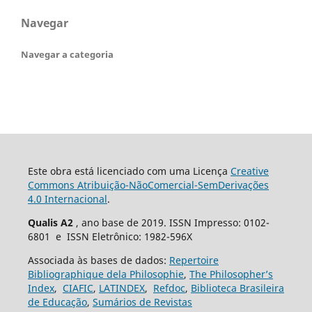
Navegar
Navegar a categoria
Este obra está licenciado com uma Licença
Creative
Commons Atribuição-NãoComercial-SemDerivações
4.0 Internacional
.
Qualis A2
, ano base de 2019. ISSN Impresso: 0102-
6801 e ISSN Eletrônico: 1982-596X
Associada às bases de dados:
Repertoire
Bibliographique dela Philosophie
,
The Philosopher’s
Index
,
CIAFIC
,
LATINDEX
,
Refdoc
,
Biblioteca Brasileira
de Educação
,
Sumários de Revistas