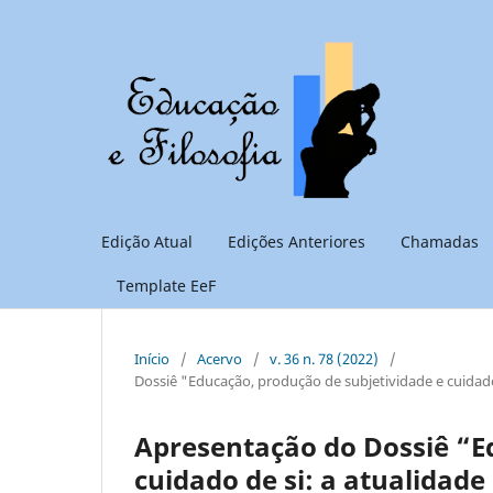
Edição Atual
Edições Anteriores
Chamadas
Template EeF
Início
/
Acervo
/
v. 36 n. 78 (2022)
/
Dossiê "Educação, produção de subjetividade e cuidado
Apresentação do Dossiê “E
cuidado de si: a atualidad