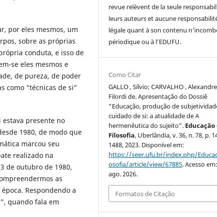
revue relèvent de la seule responsabil
leurs auteurs et aucune responsabilit
uar, por eles mesmos, um
légale quant à son contenu n'incomb
rpos, sobre as próprias
périodique ou à l’EDUFU.
rópria conduta, e isso de
rem-se eles mesmos e
Como Citar
dade, de pureza, de poder
GALLO , Sílvio; CARVALHO , Alexandr
s como “técnicas de si”
Filordi de. Apresentação do Dossiê
“Educação, produção de subjetividad
cuidado de si: a atualidade de A
i estava presente no
hermenêutica do sujeito”.
Educação 
 desde 1980, de modo que
Filosofia
, Uberlândia, v. 36, n. 78, p. 
mática marcou seu
1488, 2023. Disponível em:
https://seer.ufu.br/index.php/Educac
ate realizado na
osofia/article/view/67885
. Acesso em:
23 de outubro de 1980,
ago. 2026.
 compreendermos as
ta época. Respondendo a
Formatos de Citação
i”, quando fala em