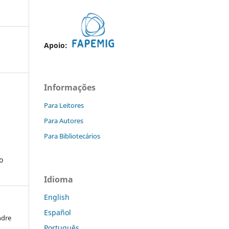
Apoio:
Informações
Para Leitores
Para Autores
Para Bibliotecários
o
Idioma
English
Español
ndre
Português