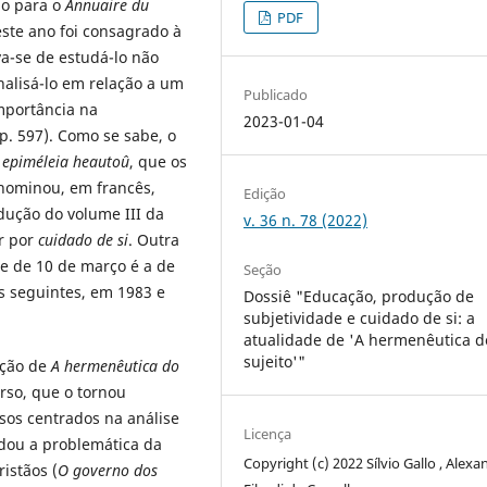
do para o
Annuaire du
PDF
este ano foi consagrado à
a-se de estudá-lo não
alisá-lo em relação a um
Publicado
mportância na
2023-01-04
 p. 597). Como se sabe, o
e
epiméleia heautoû
, que os
nominou, em francês,
Edição
dução do volume III da
v. 36 n. 78 (2022)
r por
cuidado de si
. Outra
 e de 10 de março é a de
Seção
s seguintes, em 1983 e
Dossiê "Educação, produção de
subjetividade e cuidado de si: a
atualidade de 'A hermenêutica d
sujeito'"
ição de
A hermenêutica do
rso, que o tornou
rsos centrados na análise
Licença
udou a problemática da
Copyright (c) 2022 Sílvio Gallo , Alexa
istãos (
O governo dos