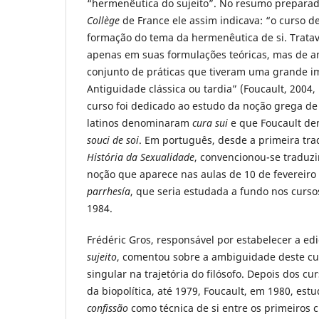
“hermenêutica do sujeito”. No resumo prepara
Collège
de France ele assim indicava: “o curso d
formação do tema da hermenêutica de si. Tratav
apenas em suas formulações teóricas, mas de an
conjunto de práticas que tiveram uma grande i
Antiguidade clássica ou tardia” (Foucault, 2004,
curso foi dedicado ao estudo da noção grega d
latinos denominaram
cura sui
e que Foucault de
souci de soi
. Em português, desde a primeira tra
História da Sexualidade
, convencionou-se traduzi
noção que aparece nas aulas de 10 de fevereiro
parrhesía
, que seria estudada a fundo nos curso
1984.
Frédéric Gros, responsável por estabelecer a ed
sujeito
, comentou sobre a ambiguidade deste cu
singular na trajetória do filósofo. Depois dos cu
da biopolítica, até 1979, Foucault, em 1980, est
confissão
como técnica de si entre os primeiros cr