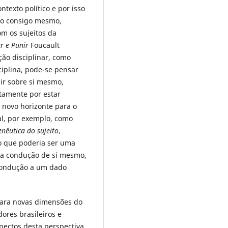
ontexto político e por isso
ção consigo mesmo,
m os sujeitos da
ar e Punir
Foucault
ão disciplinar, como
ciplina, pode-se pensar
gir sobre si mesmo,
stamente por estar
m novo horizonte para o
al, por exemplo, como
nêutica do sujeito
,
o que poderia ser uma
ma condução de si mesmo,
condução a um dado
para novas dimensões do
res brasileiros e
pectos desta perspectiva,