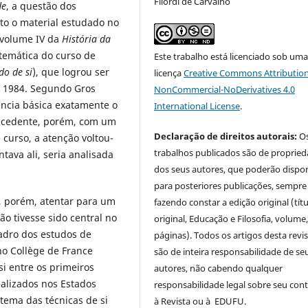
Filordi de Carvalho
de
, a questão dos
o o material estudado no
 volume IV da
História da
 temática do curso de
Este trabalho está licenciado sob um
do de si
), que logrou ser
licença
Creative Commons Attribution
m 1984. Segundo Gros
NonCommercial-NoDerivatives 4.0
ência básica exatamente o
International License
.
recedente, porém, com um
Declaração de direitos autorais:
O
 curso, a atenção voltou-
trabalhos publicados são de proprie
ntava ali, seria analisada
dos seus autores, que poderão dispor
para posteriores publicações, sempre
, porém, atentar para um
fazendo constar a edição original (tít
ão tivesse sido central no
original, Educação e Filosofia, volume,
adro dos estudos de
páginas). Todos os artigos desta revi
no Collège de France
são de inteira responsabilidade de se
si entre os primeiros
autores, não cabendo qualquer
ealizados nos Estados
responsabilidade legal sobre seu con
tema das técnicas de si
à Revista ou à EDUFU.