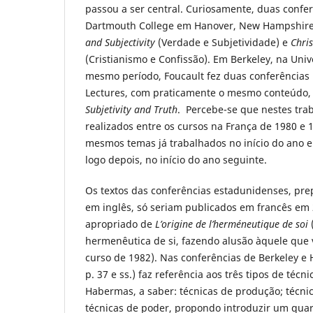
passou a ser central. Curiosamente, duas confer
Dartmouth College em Hanover, New Hampshire,
and Subjectivity
(Verdade e Subjetividade) e
Chris
(Cristianismo e Confissão). Em Berkeley, na Univ
mesmo período, Foucault fez duas conferências
Lectures, com praticamente o mesmo conteúdo, c
Subjetivity and Truth
. Percebe-se que nestes tra
realizados entre os cursos na França de 1980 e 
mesmos temas já trabalhados no início do ano e
logo depois, no início do ano seguinte.
Os textos das conferências estadunidenses, pr
em inglês, só seriam publicados em francês em 2
apropriado de
L’origine de l’herméneutique de soi
hermenêutica de si, fazendo alusão àquele que vi
curso de 1982). Nas conferências de Berkeley e 
p. 37 e ss.) faz referência aos três tipos de técn
Habermas, a saber: técnicas de produção; técni
técnicas de poder, propondo introduzir um quarto