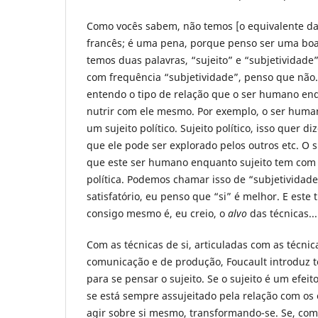
Como vocês sabem, não temos [o equivalente da
francês; é uma pena, porque penso ser uma boa
temos duas palavras, “sujeito” e “subjetividade
com frequência “subjetividade”, penso que não.
entendo o tipo de relação que o ser humano enq
nutrir com ele mesmo. Por exemplo, o ser human
um sujeito político. Sujeito político, isso quer d
que ele pode ser explorado pelos outros etc. O si
que este ser humano enquanto sujeito tem com
política. Podemos chamar isso de “subjetividad
satisfatório, eu penso que “si” é melhor. E este 
consigo mesmo é, eu creio, o
alvo
das técnicas...
Com as técnicas de si, articuladas com as técnic
comunicação e de produção, Foucault introduz
para se pensar o sujeito. Se o sujeito é um efeit
se está sempre assujeitado pela relação com os
agir sobre si mesmo, transformando-se. Se, com