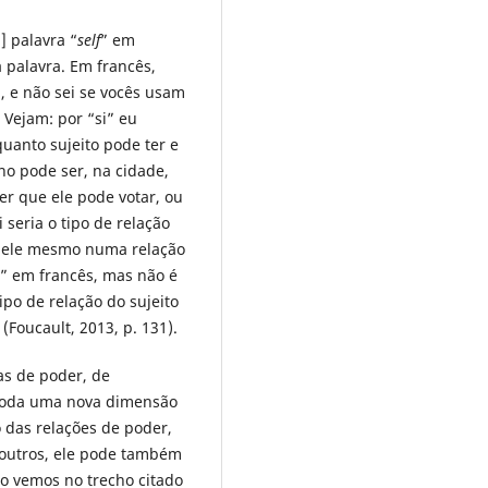
] palavra “
self
” em
 palavra. Em francês,
”, e não sei se vocês usam
 Vejam: por “si” eu
uanto sujeito pode ter e
o pode ser, na cidade,
izer que ele pode votar, ou
 seria o tipo de relação
 ele mesmo numa relação
e” em francês, mas não é
tipo de relação do sujeito
 (Foucault, 2013, p. 131).
as de poder, de
 toda uma nova dimensão
o das relações de poder,
 outros, ele pode também
o vemos no trecho citado