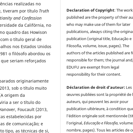
ências realizadas no
Declaration of Copyright
: The work
 tiveram por título
Truth
published are the property of their au
tianity and Confession
who may make use of them for later
ersidade da Califórnia, no
publications, always citing the origina
 no quadro das Howison
publication (original title, Educação e
om o título geral de
Filosofia, volume, issue, pages). The
balhos nos Estados Unidos
authors of the articles published are f
1981 o filósofo abordou os
responsible for them; the journal and
 que seriam reforçados
EDUFU are exempt from legal
responsibility for their content.
eparados originariamente
Déclaration de droit d’auteur:
Les
013, sob o título muito
œuvres publiées sont la propriété de 
(A origem da
auteurs, qui peuvent les avoir pour
ria a ser o título do
publication ultérieure, à condition qu
Hanover, Foucault (2013,
l'édition originale soit mentionnée (ti
icas estabelecidas por
l'original,
Educação e Filosofia
, volume
cas de comunicação; e
nombre, pages). Tous les articles de c
 tipo, as técnicas de si,