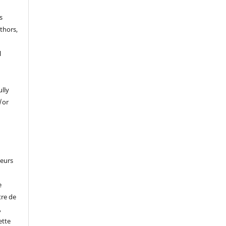
s
thors,
l
ully
/or
leurs
e
tre de
,
ette