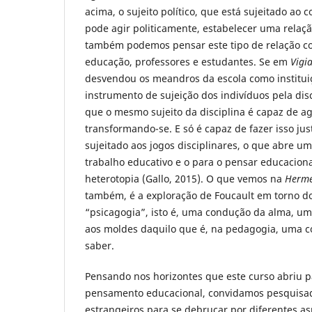
acima, o sujeito político, que está sujeitado ao c
pode agir politicamente, estabelecer uma rela
também podemos pensar este tipo de relação co
educação, professores e estudantes. Se em
Vigi
desvendou os meandros da escola como instituiç
instrumento de sujeição dos indivíduos pela dis
que o mesmo sujeito da disciplina é capaz de a
transformando-se. E só é capaz de fazer isso ju
sujeitado aos jogos disciplinares, o que abre u
trabalho educativo e o para o pensar educacion
heterotopia (Gallo, 2015). O que vemos na
Herme
também, é a exploração de Foucault em torno d
“psicagogia”, isto é, uma condução da alma, u
aos moldes daquilo que é, na pedagogia, uma 
saber.
Pensando nos horizontes que este curso abriu 
pensamento educacional, convidamos pesquisado
estrangeiros para se debruçar por diferentes as