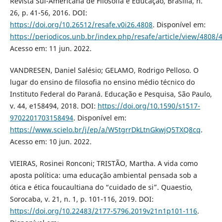
Revista Sul-Americana de Filosofia e Educação, Brasília, n.
26, p. 41-56, 2016. DOI:
https://doi.org/10.26512/resafe.v0i26.4808
. Disponível em:
https://periodicos.unb.br/index.php/resafe/article/view/4808/
Acesso em: 11 jun. 2022.
VANDRESEN, Daniel Salésio; GELAMO, Rodrigo Pelloso. O
lugar do ensino de filosofia no ensino médio técnico do
Instituto Federal do Paraná. Educação e Pesquisa, São Paulo,
v. 44, e158494, 2018. DOI:
https://doi.org/10.1590/s1517-
9702201703158494
. Disponível em:
https://www.scielo.br/j/ep/a/W5tgrrDkLtnGkwjQ5TXQ8cq
.
Acesso em: 10 jun. 2022.
VIEIRAS, Rosinei Ronconi; TRISTÃO, Martha. A vida como
aposta política: uma educação ambiental pensada sob a
ótica e ética foucaultiana do “cuidado de si”. Quaestio,
Sorocaba, v. 21, n. 1, p. 101-116, 2019. DOI:
https://doi.org/10.22483/2177-5796.2019v21n1p101-116
.