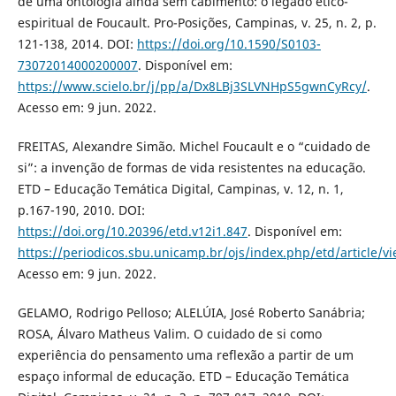
de uma ontologia ainda sem cabimento: o legado ético-
espiritual de Foucault. Pro-Posições, Campinas, v. 25, n. 2, p.
121-138, 2014. DOI:
https://doi.org/10.1590/S0103-
73072014000200007
. Disponível em:
https://www.scielo.br/j/pp/a/Dx8LBj3SLVNHpS5gwnCyRcy/
.
Acesso em: 9 jun. 2022.
FREITAS, Alexandre Simão. Michel Foucault e o “cuidado de
si”: a invenção de formas de vida resistentes na educação.
ETD – Educação Temática Digital, Campinas, v. 12, n. 1,
p.167-190, 2010. DOI:
https://doi.org/10.20396/etd.v12i1.847
. Disponível em:
https://periodicos.sbu.unicamp.br/ojs/index.php/etd/article/v
Acesso em: 9 jun. 2022.
GELAMO, Rodrigo Pelloso; ALELÚIA, José Roberto Sanábria;
ROSA, Álvaro Matheus Valim. O cuidado de si como
experiência do pensamento uma reflexão a partir de um
espaço informal de educação. ETD – Educação Temática