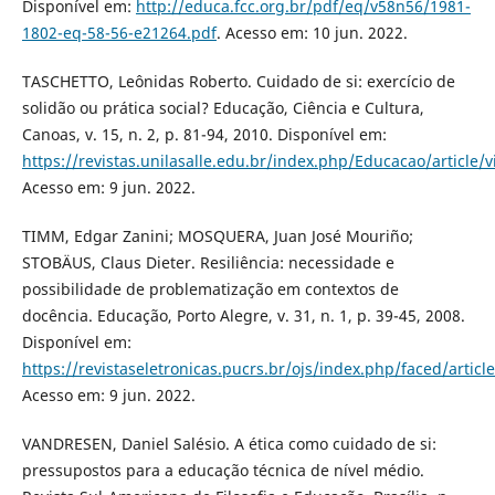
Disponível em:
http://educa.fcc.org.br/pdf/eq/v58n56/1981-
1802-eq-58-56-e21264.pdf
. Acesso em: 10 jun. 2022.
TASCHETTO, Leônidas Roberto. Cuidado de si: exercício de
solidão ou prática social? Educação, Ciência e Cultura,
Canoas, v. 15, n. 2, p. 81-94, 2010. Disponível em:
https://revistas.unilasalle.edu.br/index.php/Educacao/article/
Acesso em: 9 jun. 2022.
TIMM, Edgar Zanini; MOSQUERA, Juan José Mouriño;
STOBÄUS, Claus Dieter. Resiliência: necessidade e
possibilidade de problematização em contextos de
docência. Educação, Porto Alegre, v. 31, n. 1, p. 39-45, 2008.
Disponível em:
https://revistaseletronicas.pucrs.br/ojs/index.php/faced/artic
Acesso em: 9 jun. 2022.
VANDRESEN, Daniel Salésio. A ética como cuidado de si:
pressupostos para a educação técnica de nível médio.