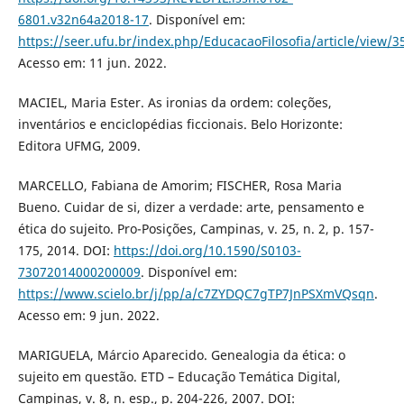
6801.v32n64a2018-17
. Disponível em:
https://seer.ufu.br/index.php/EducacaoFilosofia/article/view/
Acesso em: 11 jun. 2022.
MACIEL, Maria Ester. As ironias da ordem: coleções,
inventários e enciclopédias ficcionais. Belo Horizonte:
Editora UFMG, 2009.
MARCELLO, Fabiana de Amorim; FISCHER, Rosa Maria
Bueno. Cuidar de si, dizer a verdade: arte, pensamento e
ética do sujeito. Pro-Posições, Campinas, v. 25, n. 2, p. 157-
175, 2014. DOI:
https://doi.org/10.1590/S0103-
73072014000200009
. Disponível em:
https://www.scielo.br/j/pp/a/c7ZYDQC7gTP7JnPSXmVQsqn
.
Acesso em: 9 jun. 2022.
MARIGUELA, Márcio Aparecido. Genealogia da ética: o
sujeito em questão. ETD – Educação Temática Digital,
Campinas, v. 8, n. esp., p. 204-226, 2007. DOI: