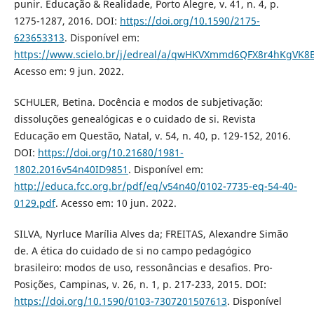
punir. Educação & Realidade, Porto Alegre, v. 41, n. 4, p.
1275-1287, 2016. DOI:
https://doi.org/10.1590/2175-
623653313
. Disponível em:
https://www.scielo.br/j/edreal/a/qwHKVXmmd6QFX8r4hKgVK8
Acesso em: 9 jun. 2022.
SCHULER, Betina. Docência e modos de subjetivação:
dissoluções genealógicas e o cuidado de si. Revista
Educação em Questão, Natal, v. 54, n. 40, p. 129-152, 2016.
DOI:
https://doi.org/10.21680/1981-
1802.2016v54n40ID9851
. Disponível em:
http://educa.fcc.org.br/pdf/eq/v54n40/0102-7735-eq-54-40-
0129.pdf
. Acesso em: 10 jun. 2022.
SILVA, Nyrluce Marília Alves da; FREITAS, Alexandre Simão
de. A ética do cuidado de si no campo pedagógico
brasileiro: modos de uso, ressonâncias e desafios. Pro-
Posições, Campinas, v. 26, n. 1, p. 217-233, 2015. DOI:
https://doi.org/10.1590/0103-7307201507613
. Disponível