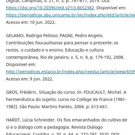
Digital, Campinas, v. 21, n. 3, p. 797-817, 2019. DOI:
https://doi.org/10.20396/etd.v21i3.8652382
. Disponível em:
https://periodicos.sbu.unicamp.br/ojs/index.php/etd/article/
Acesso em: 10 jun. 2022.
GELAMO, Rodrigo Pelloso; PAGNI, Pedro Angelo.
Contribuições foucaultianas para pensar o presente: os
restos, o cuidado e o ensino. Educação e cultura
contemporânea, Rio de Janeiro, v. 5, n. 9, p. 179-192, 2008.
Disponível em:
http://periodicos.estacio.br/index.php/reeduc/article/view/65
Acesso em: 9 jun. 2022.
GROS, Frédéric. Situação do curso. In: FOUCAULT, Michel. A
hermenêutica do sujeito: curso no Collège de France (1981-
1982). São Paulo: Martins Fontes, 2004. p. 613-661.
HARDT, Lúcia Schneider. Os fios emaranhados do cultivo de
si e o diálogo com a pedagogia. Revista Diálogo
Educacional, Curitiba, v. 20, n. 64, p. 272-297, 2020. DOI: