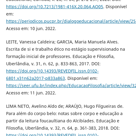
https://doi.org/10.7213/1981-416X.20.064.AO05
. Disponível
em:
https://periodicos.pucpr.br/dialogoeducacional/article/view/2
Acesso em: 10 jun. 2022.
LEITE, Vanessa Caldeira; GARCIA, Maria Manuela Alves.
Escrita de si e trabalho ético no estágio supervisionado na
formação inicial de professores. Educação e Filosofia,
Uberlândia, v. 31, n. 62, p. 833-863, 2017. DOI:
https://doi.org/10.14393/REVEDFIL.issn.0102-
6801.v31n62a2017-p833a863
. Disponível em:
https://seer.ufu.br/index.php/EducacaoFilosofia/article/view/
Acesso em: 11 jun. 2022.
LIMA NETO, Avelino Aldo de; ARAÚJO, Hugo Filgueiras de.
Para além do corpo belo: notas sobre corpo e educação a
partir da leitura foucaultiana do Alcibíades. Educação e
Filosofia, Uberlândia, v. 32, n. 64, p. 361-383, 2018. DOI:
https://doi.org/10.14393/REVEDFIL.issn.0102-