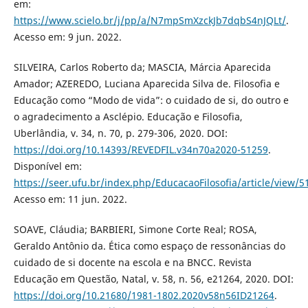
em:
https://www.scielo.br/j/pp/a/N7mpSmXzckJb7dqbS4nJQLt/
.
Acesso em: 9 jun. 2022.
SILVEIRA, Carlos Roberto da; MASCIA, Márcia Aparecida
Amador; AZEREDO, Luciana Aparecida Silva de. Filosofia e
Educação como “Modo de vida”: o cuidado de si, do outro e
o agradecimento a Asclépio. Educação e Filosofia,
Uberlândia, v. 34, n. 70, p. 279-306, 2020. DOI:
https://doi.org/10.14393/REVEDFIL.v34n70a2020-51259
.
Disponível em:
https://seer.ufu.br/index.php/EducacaoFilosofia/article/view/
Acesso em: 11 jun. 2022.
SOAVE, Cláudia; BARBIERI, Simone Corte Real; ROSA,
Geraldo Antônio da. Ética como espaço de ressonâncias do
cuidado de si docente na escola e na BNCC. Revista
Educação em Questão, Natal, v. 58, n. 56, e21264, 2020. DOI:
https://doi.org/10.21680/1981-1802.2020v58n56ID21264
.