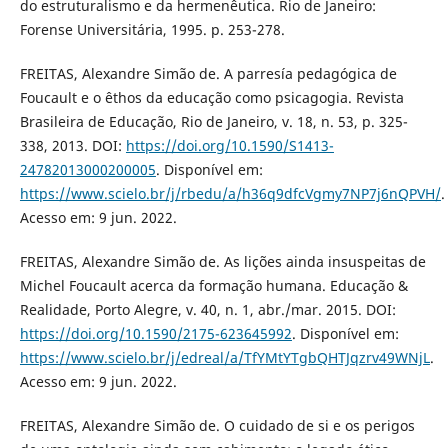
do estruturalismo e da hermenêutica. Rio de Janeiro:
Forense Universitária, 1995. p. 253-278.
FREITAS, Alexandre Simão de. A parresía pedagógica de
Foucault e o êthos da educação como psicagogia. Revista
Brasileira de Educação, Rio de Janeiro, v. 18, n. 53, p. 325-
338, 2013. DOI:
https://doi.org/10.1590/S1413-
24782013000200005
. Disponível em:
https://www.scielo.br/j/rbedu/a/h36q9dfcVgmy7NP7j6nQPVH/
.
Acesso em: 9 jun. 2022.
FREITAS, Alexandre Simão de. As lições ainda insuspeitas de
Michel Foucault acerca da formação humana. Educação &
Realidade, Porto Alegre, v. 40, n. 1, abr./mar. 2015. DOI:
https://doi.org/10.1590/2175-623645992
. Disponível em:
https://www.scielo.br/j/edreal/a/TfYMtYTgbQHTJqzrv49WNjL
.
Acesso em: 9 jun. 2022.
FREITAS, Alexandre Simão de. O cuidado de si e os perigos