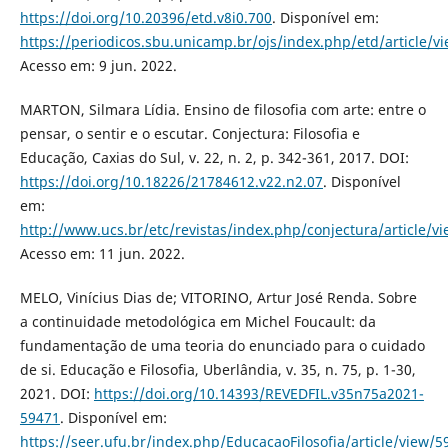
https://doi.org/10.20396/etd.v8i0.700
. Disponível em:
https://periodicos.sbu.unicamp.br/ojs/index.php/etd/article/v
Acesso em: 9 jun. 2022.
MARTON, Silmara Lídia. Ensino de filosofia com arte: entre o
pensar, o sentir e o escutar. Conjectura: Filosofia e
Educação, Caxias do Sul, v. 22, n. 2, p. 342-361, 2017. DOI:
https://doi.org/10.18226/21784612.v22.n2.07
. Disponível
em:
http://www.ucs.br/etc/revistas/index.php/conjectura/article/v
Acesso em: 11 jun. 2022.
MELO, Vinícius Dias de; VITORINO, Artur José Renda. Sobre
a continuidade metodológica em Michel Foucault: da
fundamentação de uma teoria do enunciado para o cuidado
de si. Educação e Filosofia, Uberlândia, v. 35, n. 75, p. 1-30,
2021. DOI:
https://doi.org/10.14393/REVEDFIL.v35n75a2021-
59471
. Disponível em:
https://seer.ufu.br/index.php/EducacaoFilosofia/article/view/