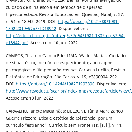
CAMPESATO, Maria; SCHULER, Betina. Por uma atenção do
cuidado de si na escola em tempos de dispersão
hiperconectada. Revista Educação em Questão, Natal, v. 57,
n. 54, e-18942, 2019. DOI:
https://doi.org/10.21680/1981-
1802.2019v57n54ID18942
. Disponível em:
http://educa.fcc.org.br/pdf/eq/v57n54/1981-1802-eq-57-54-
e18942.pdf
. Acesso em: 10 jun. 2022.
CAMPOS, Ibrahim Camilo Ede; LIMA, Walter Matias. Cuidado
de si parrésico, memória e esquecimento: ancoragens
psicagógicas e filo-pedagógicas nas Cartas a Lucílio. Revista
Eletrônica de Educação, São Carlos, v. 15, e3890004, 2021.
DOI:
https://doi.org/10.14244/198271993890
. Disponível em:
http://www.reveduc.ufscar.br/index.php/reveduc/article/view
Acesso em: 10 jun. 2022.
CARVALHO, Janete Magalhães; DELBONI, Tânia Mara Zanotti
Guerra Frizzera. Ética e estética da existência: por um
currículo “estranho”. Currículo sem Fronteiras, [s. l.], v. 11,