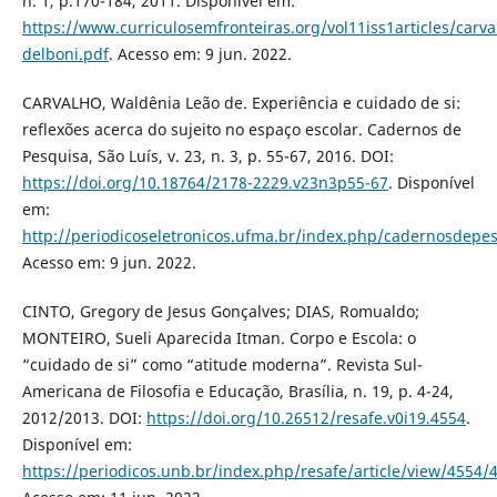
n. 1, p.170-184, 2011. Disponível em:
https://www.curriculosemfronteiras.org/vol11iss1articles/carva
delboni.pdf
. Acesso em: 9 jun. 2022.
CARVALHO, Waldênia Leão de. Experiência e cuidado de si:
reflexões acerca do sujeito no espaço escolar. Cadernos de
Pesquisa, São Luís, v. 23, n. 3, p. 55-67, 2016. DOI:
https://doi.org/10.18764/2178-2229.v23n3p55-67
. Disponível
em:
http://periodicoseletronicos.ufma.br/index.php/cadernosdepes
Acesso em: 9 jun. 2022.
CINTO, Gregory de Jesus Gonçalves; DIAS, Romualdo;
MONTEIRO, Sueli Aparecida Itman. Corpo e Escola: o
“cuidado de si” como “atitude moderna”. Revista Sul-
Americana de Filosofia e Educação, Brasília, n. 19, p. 4-24,
2012/2013. DOI:
https://doi.org/10.26512/resafe.v0i19.4554
.
Disponível em:
https://periodicos.unb.br/index.php/resafe/article/view/4554/