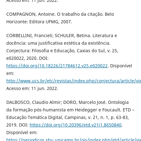
Acesso em: 11 jun. 2022.
COMPAGNON, Antoine. O trabalho da citação. Belo
Horizonte: Editora UFMG, 2007.
CORBELLINI, Francieli; SCHULER, Betina. Literatura e
docência: uma justificativa estética da existência.
Conjectura: Filosofia e Educação, Caxias do Sul, v. 25,
e020022, 2020. DOI:
https://doi.org/10.18226/21784612.v25.e020022
. Disponível
em:
http://www.ucs.br/etc/revistas/index.php/conjectura/article/v
Acesso em: 11 jun. 2022.
DALBOSCO, Claudio Almir; DORO, Marcelo José. Ontologia
da formação pós-humanista em Heidegger e Foucault. ETD –
Educação Temática Digital, Campinas, v. 21, n. 1, p. 63-83,
2019. DOI:
https://doi.org/10.20396/etd.v21i1.8650840
.
Disponível em:
https://periodicos.sbu.unicamp.br/ojs/index.php/etd/article/