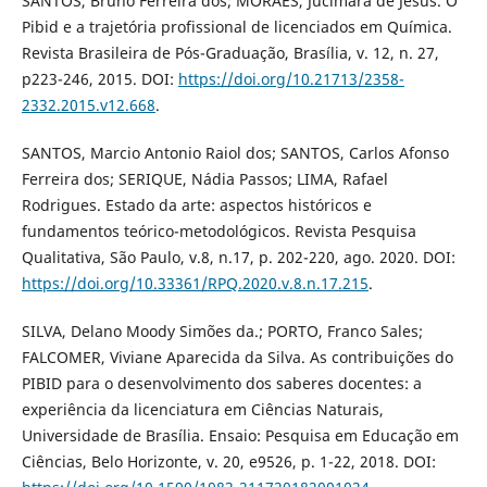
SANTOS, Bruno Ferreira dos; MORAES, Jucimara de Jesus. O
Pibid e a trajetória profissional de licenciados em Química.
Revista Brasileira de Pós-Graduação, Brasília, v. 12, n. 27,
p223-246, 2015. DOI:
https://doi.org/10.21713/2358-
2332.2015.v12.668
.
SANTOS, Marcio Antonio Raiol dos; SANTOS, Carlos Afonso
Ferreira dos; SERIQUE, Nádia Passos; LIMA, Rafael
Rodrigues. Estado da arte: aspectos históricos e
fundamentos teórico-metodológicos. Revista Pesquisa
Qualitativa, São Paulo, v.8, n.17, p. 202-220, ago. 2020. DOI:
https://doi.org/10.33361/RPQ.2020.v.8.n.17.215
.
SILVA, Delano Moody Simões da.; PORTO, Franco Sales;
FALCOMER, Viviane Aparecida da Silva. As contribuições do
PIBID para o desenvolvimento dos saberes docentes: a
experiência da licenciatura em Ciências Naturais,
Universidade de Brasília. Ensaio: Pesquisa em Educação em
Ciências, Belo Horizonte, v. 20, e9526, p. 1-22, 2018. DOI: