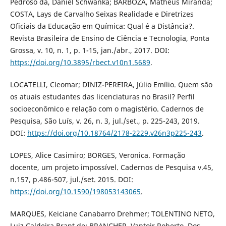
Pedroso da, Daniel Schwanka; BARBOZA, Matheus Miranda;
COSTA, Lays de Carvalho Seixas Realidade e Diretrizes
Oficiais da Educação em Química: Qual é a Distância?.
Revista Brasileira de Ensino de Ciência e Tecnologia, Ponta
Grossa, v. 10, n. 1, p. 1-15, jan./abr., 2017. DOI:
https://doi.org/10.3895/rbect.v10n1.5689
.
LOCATELLI, Cleomar; DINIZ-PEREIRA, Júlio Emílio. Quem são
os atuais estudantes das licenciaturas no Brasil? Perfil
socioeconômico e relação com o magistério. Cadernos de
Pesquisa, São Luís, v. 26, n. 3, jul./set., p. 225-243, 2019.
DOI:
https://doi.org/10.18764/2178-2229.v26n3p225-243
.
LOPES, Alice Casimiro; BORGES, Veronica. Formação
docente, um projeto impossível. Cadernos de Pesquisa v.45,
n.157, p.486-507, jul./set. 2015. DOI:
https://doi.org/10.1590/198053143065
.
MARQUES, Keiciane Canabarro Drehmer; TOLENTINO NETO,
Luiz Caldeira Brant de; BRANCHER, Vantoir Roberto. Dos