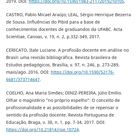
2019. DOI:
https://doi.org/10.1590/1983-21172019210105
.
CASTRO, Pablo Micael Araújo; LEAL, Sérgio Henrique Bezerra
de Sousa. Influências do Pibid para a base de
conhecimentos docentes de graduandos da UFABC. Acta
Scientiae, Canoas, v. 19, n. 2, p.332-349, 2017.
CERICATO, Itale Luciane. A profissão docente em análise no
Brasil: uma revisão bibliográfica. Revista brasileira de
Estudos pedagógicos, Brasília, v. 97, n. 246, p. 273-289,
maio/ago. 2016. DOI:
https://doi.org/10.1590/S2176-
6681/373714647
.
COELHO, Ana Maria Simões; DINIZ-PEREIRA, Júlio Emílio.
Olhar o magistério "no próprio espelho": O conceito de
profissionalidade e as possibilidades de se repensar o
sentido da profissão docente. Revista Portuguesa de
Educação, Braga, v. 30, n. 1, pp. 7-34, 2017. DOI:
https://doi.org/10.21814/rpe.10724
.