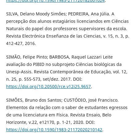
https://doi.org/10.1590/1983-211720182001024
.
SILVA, Delano Moody Simões; PEDREIRA, Ana Júlia. A
percepção dos alunos estagiários licenciandos em Ciências
Naturais do papel dos professores supervisores da escola.
Revista Electrónica Enseñanza de las Ciencias, v. 15, n. 3, p.
412-427, 2016.
SIMÃO, Felipe Pinto; BARBOSA, Raquel Lazzari Leite
avaliação do PIBID no subprojeto Ciências biológicas da
Unesp-Assis. Revista Contemporânea de Educação, vol. 12,
n. 25, p. 555-573, set/dez. 2017. DOI:
https://doi.org/10.20500/rce.v12i25.9657
.
SIMÕES, Bruno dos Santos; CUSTÓDIO, José Francisco.
Elementos da relação com o saber de estudantes egressos
de uma licenciatura em Física. Revista Ensaio, Belo
Horizonte, v.22, e12170, p. 1-21, 2020. DOI:
https://doi.org/10.1590/1983-21172020210142
.