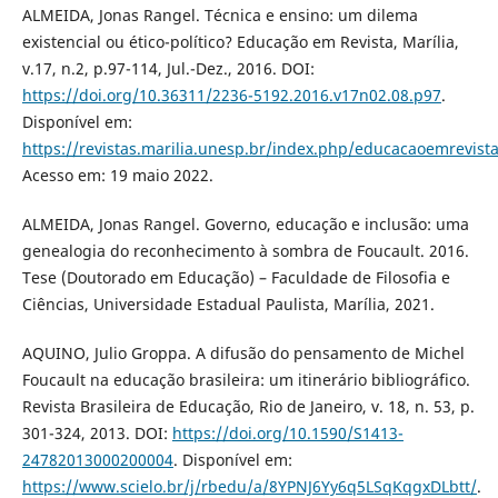
ALMEIDA, Jonas Rangel. Técnica e ensino: um dilema
existencial ou ético-político? Educação em Revista, Marília,
v.17, n.2, p.97-114, Jul.-Dez., 2016. DOI:
https://doi.org/10.36311/2236-5192.2016.v17n02.08.p97
.
Disponível em:
https://revistas.marilia.unesp.br/index.php/educacaoemrevista
Acesso em: 19 maio 2022.
ALMEIDA, Jonas Rangel. Governo, educação e inclusão: uma
genealogia do reconhecimento à sombra de Foucault. 2016.
Tese (Doutorado em Educação) – Faculdade de Filosofia e
Ciências, Universidade Estadual Paulista, Marília, 2021.
AQUINO, Julio Groppa. A difusão do pensamento de Michel
Foucault na educação brasileira: um itinerário bibliográfico.
Revista Brasileira de Educação, Rio de Janeiro, v. 18, n. 53, p.
301-324, 2013. DOI:
https://doi.org/10.1590/S1413-
24782013000200004
. Disponível em:
https://www.scielo.br/j/rbedu/a/8YPNJ6Yy6q5LSqKqgxDLbtt/
.