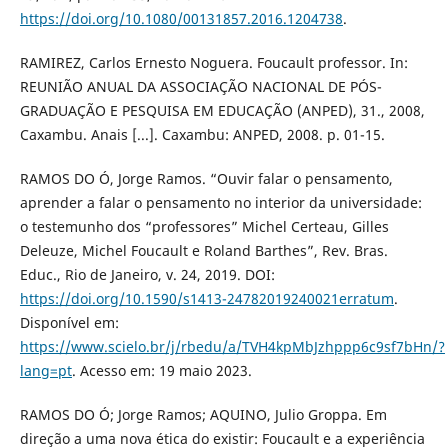
https://doi.org/10.1080/00131857.2016.1204738
.
RAMIREZ, Carlos Ernesto Noguera. Foucault professor. In:
REUNIÃO ANUAL DA ASSOCIAÇÃO NACIONAL DE PÓS-
GRADUAÇÃO E PESQUISA EM EDUCAÇÃO (ANPED), 31., 2008,
Caxambu. Anais [...]. Caxambu: ANPED, 2008. p. 01-15.
RAMOS DO Ó, Jorge Ramos. “Ouvir falar o pensamento,
aprender a falar o pensamento no interior da universidade:
o testemunho dos “professores” Michel Certeau, Gilles
Deleuze, Michel Foucault e Roland Barthes”, Rev. Bras.
Educ., Rio de Janeiro, v. 24, 2019. DOI:
https://doi.org/10.1590/s1413-24782019240021erratum
.
Disponível em:
https://www.scielo.br/j/rbedu/a/TVH4kpMbJzhppp6c9sf7bHn/?
lang=pt
. Acesso em: 19 maio 2023.
RAMOS DO Ó; Jorge Ramos; AQUINO, Julio Groppa. Em
direção a uma nova ética do existir: Foucault e a experiência