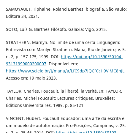
SAMOYAULT, Tiphaine. Roland Barthes: biografia. São Paulo:
Editora 34, 2021.
SOTO, Luís G. Barthes Filósofo. Galaxia: Vigo, 2015.
STRATHERN, Marilyn. No limite de uma certa Linguagem:
Entrevista com Marilyn Strathern. Mana, Rio de Janeiro, v. 5,
n. 2, p. 157-175, 1999. DOI:
https://doi.org/10.1590/S0104-
93131999000200007
. Disponível em:
https://www.scielo.br/j/mana/a/LfC9dp7jQCfCcH9VjMC8nJL
.
Acesso em: 19 maio 2023.
TAYLOR, Charles. Foucault, la liberté, la verité. In: TAYLOR,
Charles. Michel Foucault: Lectures critiques. Bruxelles:
Éditions Universitaires, 1989. p. 85-121.
VINCENT, Hubert. Foucault Educador: uma arte da escrita e
um modelo de autoformação. Pro-Posições, Campinas, v. 25,
n. 2, p. 25-46, 2014. DOI:
https://doi.org/10.1590/S0103-