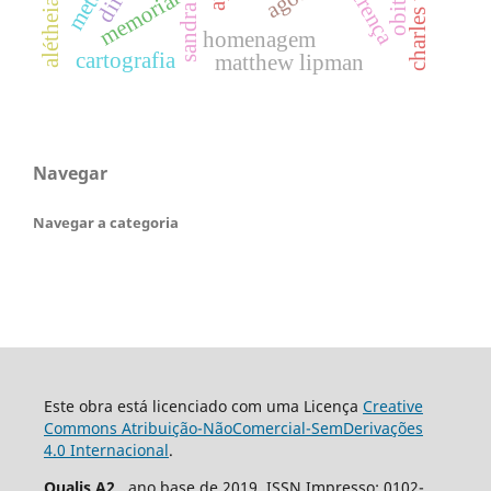
charles taylor
crença
memorial
homenagem
cartografia
matthew lipman
Navegar
Navegar a categoria
Este obra está licenciado com uma Licença
Creative
Commons Atribuição-NãoComercial-SemDerivações
4.0 Internacional
.
Qualis A2
, ano base de 2019. ISSN Impresso: 0102-