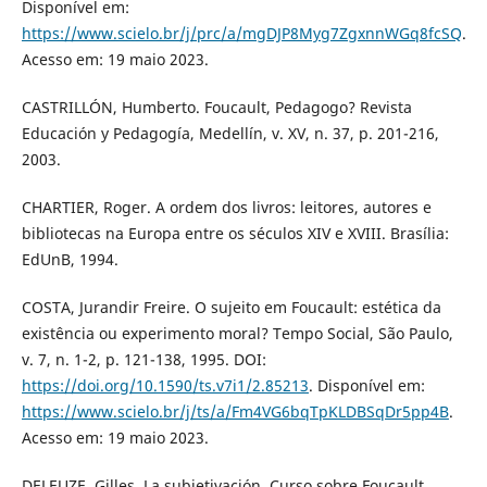
Disponível em:
https://www.scielo.br/j/prc/a/mgDJP8Myg7ZgxnnWGq8fcSQ
.
Acesso em: 19 maio 2023.
CASTRILLÓN, Humberto. Foucault, Pedagogo? Revista
Educación y Pedagogía, Medellín, v. XV, n. 37, p. 201-216,
2003.
CHARTIER, Roger. A ordem dos livros: leitores, autores e
bibliotecas na Europa entre os séculos XIV e XVIII. Brasília:
EdUnB, 1994.
COSTA, Jurandir Freire. O sujeito em Foucault: estética da
existência ou experimento moral? Tempo Social, São Paulo,
v. 7, n. 1-2, p. 121-138, 1995. DOI:
https://doi.org/10.1590/ts.v7i1/2.85213
. Disponível em:
https://www.scielo.br/j/ts/a/Fm4VG6bqTpKLDBSqDr5pp4B
.
Acesso em: 19 maio 2023.
DELEUZE, Gilles. La subjetivación. Curso sobre Foucault.