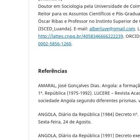
Doutor em Sociologia pela Universidade de Coimb
Reitor para os Assuntos Científicos e Pós-Gradu
Óscar Ribas e Professor no Instinto Superior de
(ISCED_Luanda). E-mail:
alberluve@gmail.com
. 
http://lattes.cnpq.br/4058346666222239
. ORCID
0002-5856-1260
.
Referências
AMARAL, José Gonçalves Dias. Angola: a formaç
1ª. República (1975-1992). LUCERE – Revista Ac
sociedade Angola segundo diferentes prismas. v.
ANGOLA, Diário da República (1984) Decreto nº. 16
Sexta-feira, 24 de Agosto.
ANGOLA, Diário da República (1991) Decreto exec