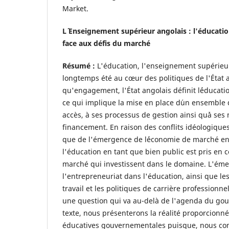
Market.
L´ Enseignement supérieur angolais : l'éducatio
face aux défis du marché
Résumé :
L'éducation, l'enseignement supérieur
longtemps été au cœur des politiques de l'État a
qu'engagement, l'État angolais définit l´éducat
ce qui implique la mise en place d´un ensemble 
accès, à ses processus de gestion ainsi qu´à se
financement. En raison des conflits idéologiques 
que de l'émergence de l´économie de marché en 
l'éducation en tant que bien public est pris en 
marché qui investissent dans le domaine. L'ém
l'entrepreneuriat dans l'éducation, ainsi que l
travail et les politiques de carrière professionnel
une question qui va au-delà de l'agenda du go
texte, nous présenterons la réalité proporcionné
éducatives gouvernementales puisque, nous com