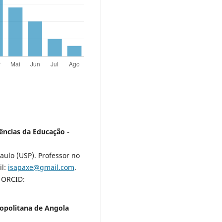
iências da Educação -
ulo (USP). Professor no
il:
isapaxe@gmail.com
.
. ORCID:
opolitana de Angola