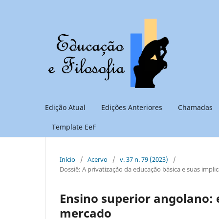
Edição Atual
Edições Anteriores
Chamadas
Template EeF
Início
/
Acervo
/
v. 37 n. 79 (2023)
/
Dossiê: A privatização da educação básica e suas imp
Ensino superior angolano:
mercado