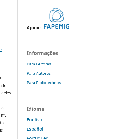
o
Apoio:
a
-
Informações
Para Leitores
Para Autores
s
Para Bibliotecários
dade
 deles
ulo
Idioma
 nº,
English
sta
Español
us
Português