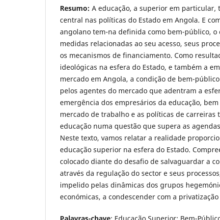
Resumo:
A educação, a superior em particular,
central nas políticas do Estado em Angola. E c
angolano tem-na definida como bem-público, o 
medidas relacionadas ao seu acesso, seus proc
os mecanismos de financiamento. Como resulta
ideológicas na esfera do Estado, e também a e
mercado em Angola, a condição de bem-público
pelos agentes do mercado que adentram a esfe
emergência dos empresários da educação, be
mercado de trabalho e as políticas de carreiras
educação numa questão que supera as agendas 
Neste texto, vamos relatar a realidade proporcio
educação superior na esfera do Estado. Compr
colocado diante do desafio de salvaguardar a c
através da regulação do sector e seus processos,
impelido pelas dinâmicas dos grupos hegemónico
económicas, a condescender com a privatização
Palavras-chave
: Educação Superior; Bem-Público