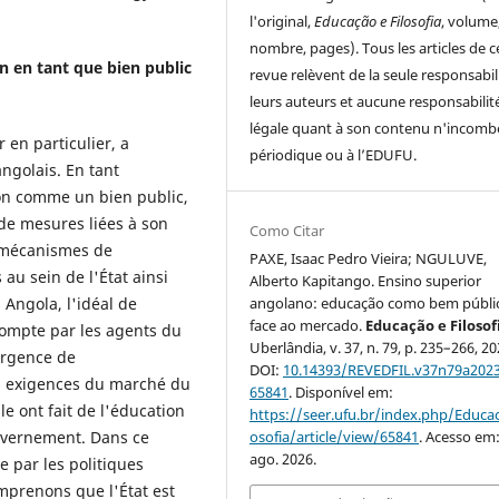
l'original,
Educação e Filosofia
, volume
nombre, pages). Tous les articles de c
n en tant que bien public
revue relèvent de la seule responsabil
leurs auteurs et aucune responsabilit
légale quant à son contenu n'incomb
 en particulier, a
périodique ou à l’EDUFU.
ngolais. En tant
ion comme un bien public,
de mesures liées à son
Como Citar
s mécanismes de
PAXE, Isaac Pedro Vieira; NGULUVE,
au sein de l'État ainsi
Alberto Kapitango. Ensino superior
Angola, l'idéal de
angolano: educação como bem públi
face ao mercado.
Educação e Filosof
compte par les agents du
Uberlândia, v. 37, n. 79, p. 235–266, 20
ergence de
DOI:
10.14393/REVEDFIL.v37n79a2023
es exigences du marché du
65841
. Disponível em:
le ont fait de l'éducation
https://seer.ufu.br/index.php/Educac
uvernement. Dans ce
osofia/article/view/65841
. Acesso em:
ago. 2026.
e par les politiques
prenons que l'État est