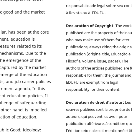
responsabilidade legal sobre seu con
ic good and the market
à Revista ou à EDUFU.
Declaration of Copyright
: The work
lar, has been at the core
published are the property of their au
ment, education is
who may make use of them for later
easures related to its
publications, always citing the origina
mechanisms. Due to the
publication (original title, Educação e
s the emergence of the
Filosofia, volume, issue, pages). The
 captured by the market
authors of the articles published are f
emerge of the education
responsible for them; the journal and
, and job career policies
EDUFU are exempt from legal
rnment agenda. In this
responsibility for their content.
nt education policies. It
Déclaration de droit d’auteur:
Les
hallenge of safeguarding
œuvres publiées sont la propriété de 
 other hand, is impelled
auteurs, qui peuvent les avoir pour
ation of education.
publication ultérieure, à condition qu
blic Good; Ideology;
l'édition originale soit mentionnée (ti