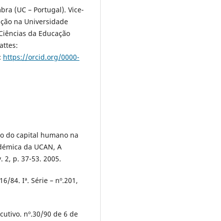
ra (UC – Portugal). Vice-
ação na Universidade
 Ciências da Educação
Lattes:
:
https://orcid.org/0000-
ão do capital humano na
adémica da UCAN, A
 2, p. 37-53. 2005.
/84. Iª. Série – nº.201,
utivo. nº.30/90 de 6 de