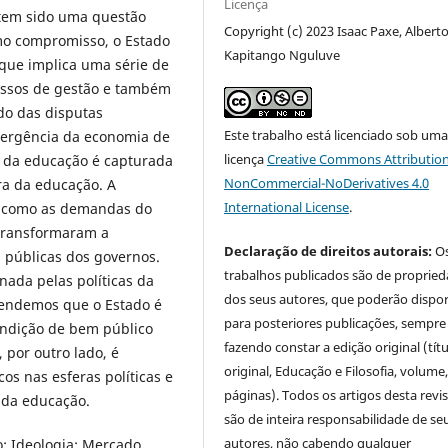
Licença
 tem sido uma questão
Copyright (c) 2023 Isaac Paxe, Albert
omo compromisso, o Estado
Kapitango Nguluve
que implica uma série de
essos de gestão e também
do das disputas
Este trabalho está licenciado sob um
mergência da economia de
licença
Creative Commons Attribution
 da educação é capturada
NonCommercial-NoDerivatives 4.0
ra da educação. A
International License
.
m como as demandas do
 transformaram a
Declaração de direitos autorais:
O
públicas dos governos.
trabalhos publicados são de proprie
nada pelas políticas da
dos seus autores, que poderão dispor
eendemos que o Estado é
para posteriores publicações, sempre
ondição de bem público
fazendo constar a edição original (tít
 por outro lado, é
original, Educação e Filosofia, volume,
s nas esferas políticas e
páginas). Todos os artigos desta revi
 da educação.
são de inteira responsabilidade de se
autores, não cabendo qualquer
; Ideologia; Mercado.