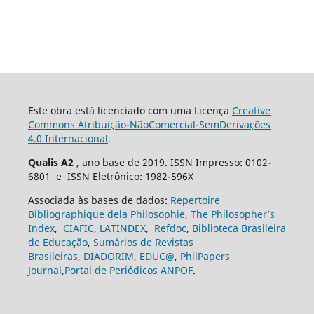
Este obra está licenciado com uma Licença
Creative
Commons Atribuição-NãoComercial-SemDerivações
4.0 Internacional
.
Qualis A2
, ano base de 2019. ISSN Impresso: 0102-
6801 e ISSN Eletrônico: 1982-596X
Associada às bases de dados:
Repertoire
Bibliographique dela Philosophie
,
The Philosopher’s
Index
,
CIAFIC
,
LATINDEX
,
Refdoc
,
Biblioteca Brasileira
de Educação
,
Sumários de Revistas
Brasileiras
,
DIADORIM
,
EDUC@
,
PhilPapers
Journal
,
Portal de Periódicos ANPOF
.