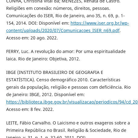
CUNHA, Christina Vital da; MENEZES, Renata de Castro.
Religiões em conexão: números, direitos, pessoas.
Comunicações do ISER, Rio de Janeiro, ano 35, n. 69, p. 1-
154, 2014. DOI: Disponível em:
https://www.iser.org.br/wp-
content/uploads/2020/07/Comunicacoes_ISER_n69.pdf
.
Acesso em: 20 ago. 2022.
FERRY, Luc. A revolução do amor: Por uma espiritualidade
laica. Rio de Janeiro: Objetiva, 2012.
IBGE (INSTITUTO BRASILEIRO DE GEOGRAFIA E
ESTATÍSTICA). Censo demográfico 2010. Características
gerais da população, religião e pessoas com deficiência. Rio
de Janeiro: IBGE, 2012. Disponível em:
https://biblioteca.ibge.gov.br/visualizacao/periodicos/94/cd_20
Acesso em: 8 fev. 2022.
LEITE, Fábio Carvalho. O Laicismo e outros exageros sobre a
Primeira República no Brasil. Religião & Sociedade, Rio de
Janeiro, v. 31, n. 1, p. 32-60, 2011. DOI: