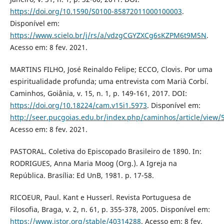
https://doi.org/10.1590/S0100-85872011000100003
.
Disponível em:
https://www.scielo.br/j/rs/a/vdzgCGYZXCg6sKZPM6t9M5N
.
Acesso em: 8 fev. 2021.
MARTINS FILHO, José Reinaldo Felipe; ECCO, Clovis. Por uma
espiritualidade profunda; uma entrevista com Marià Corbí.
Caminhos, Goiânia, v. 15, n. 1, p. 149-161, 2017. DOI:
https://doi.org/10.18224/cam.v15i1.5973
. Disponível em:
http://seer.pucgoias.edu.br/index.php/caminhos/article/view/
Acesso em: 8 fev. 2021.
PASTORAL. Coletiva do Episcopado Brasileiro de 1890. In:
RODRIGUES, Anna Maria Moog (Org.). A Igreja na
República. Brasília: Ed UnB, 1981. p. 17-58.
RICOEUR, Paul. Kant e Husserl. Revista Portuguesa de
Filosofia, Braga, v. 2, n. 61, p. 355-378, 2005. Disponível em:
https://www.jstor.org/stable/40314288
. Acesso em: 8 fev.