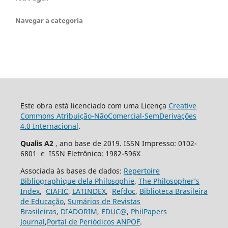
Navegar a categoria
Este obra está licenciado com uma Licença
Creative
Commons Atribuição-NãoComercial-SemDerivações
4.0 Internacional
.
Qualis A2
, ano base de 2019. ISSN Impresso: 0102-
6801 e ISSN Eletrônico: 1982-596X
Associada às bases de dados:
Repertoire
Bibliographique dela Philosophie
,
The Philosopher’s
Index
,
CIAFIC
,
LATINDEX
,
Refdoc
,
Biblioteca Brasileira
de Educação
,
Sumários de Revistas
Brasileiras
,
DIADORIM
,
EDUC@
,
PhilPapers
Journal
,
Portal de Periódicos ANPOF
.