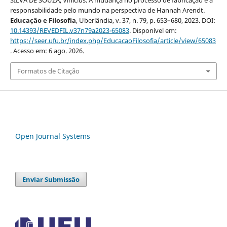
SILVA DE SOUZA, Vinícius. A mudança no processo de fabricação e a
responsabilidade pelo mundo na perspectiva de Hannah Arendt.
Educação e Filosofia
, Uberlândia, v. 37, n. 79, p. 653–680, 2023. DOI:
10.14393/REVEDFIL.v37n79a2023-65083
. Disponível em:
https://seer.ufu.br/index.php/EducacaoFilosofia/article/view/65083
. Acesso em: 6 ago. 2026.
Formatos de Citação
Open Journal Systems
Enviar Submissão