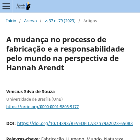
Início
/
Acervo
/
v. 37 n. 79 (2023)
/
Artigos
A mudança no processo de
fabricação e a responsabilidade
pelo mundo na perspectiva de
Hannah Arendt
Vinícius Silva de Souza
Universidade de Brasília (UnB)
https://orcid.org/0000-0001-5805-9177
DOI:
https://doi.org/10.14393/REVEDFIL.v37n79a2023-65083
Palavras-chave:
Fabricação, Humano, Mundo, Natureza,