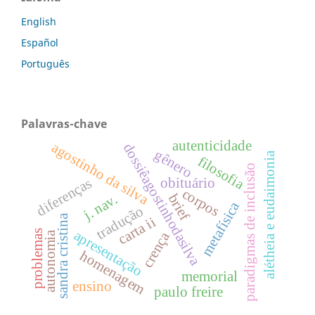
English
Español
Português
Palavras-chave
autenticidade
agostinho da silva
dossiêagostinhodasilva
gênero
alétheia e eudaimonia
filosofia
paradigmas de inclusão
obituário
diferenças
corpos
brief
j. nav.
metafísica
tradução
sandra cristina
carta ii
problemas
apresentação
crença
autonomia
homenagem
memorial
ensino
paulo freire