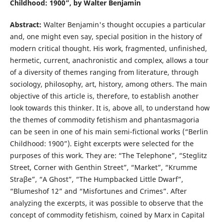
Childhood: 1900”, by Walter Benjamin
Abstract:
Walter Benjamin's thought occupies a particular
and, one might even say, special position in the history of
modern critical thought. His work, fragmented, unfinished,
hermetic, current, anachronistic and complex, allows a tour
of a diversity of themes ranging from literature, through
sociology, philosophy, art, history, among others. The main
objective of this article is, therefore, to establish another
look towards this thinker. It is, above all, to understand how
the themes of commodity fetishism and phantasmagoria
can be seen in one of his main semi-fictional works (“Berlin
Childhood: 1900”). Eight excerpts were selected for the
purposes of this work. They are: “The Telephone”, “Steglitz
Street, Corner with Genthin Street”, “Market”, “Krumme
Straβe”, “A Ghost”, “The Humpbacked Little Dwarf”,
“Blumeshof 12” and “Misfortunes and Crimes”. After
analyzing the excerpts, it was possible to observe that the
concept of commodity fetishism, coined by Marx in Capital