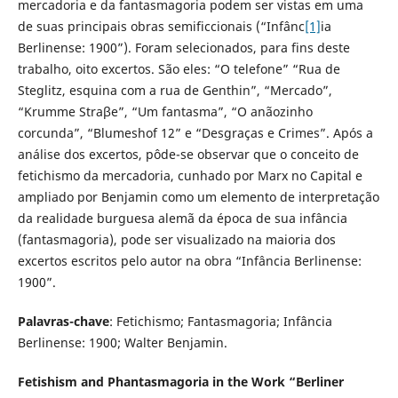
mercadoria e da fantasmagoria podem ser vistas em uma
de suas principais obras semificcionais (“Infânc
[1]
ia
Berlinense: 1900”). Foram selecionados, para fins deste
trabalho, oito excertos. São eles: “O telefone” “Rua de
Steglitz, esquina com a rua de Genthin”, “Mercado”,
“Krumme Straβe”, “Um fantasma”, “O anãozinho
corcunda”, “Blumeshof 12” e “Desgraças e Crimes”. Após a
análise dos excertos, pôde-se observar que o conceito de
fetichismo da mercadoria, cunhado por Marx no Capital e
ampliado por Benjamin como um elemento de interpretação
da realidade burguesa alemã da época de sua infância
(fantasmagoria), pode ser visualizado na maioria dos
excertos escritos pelo autor na obra “Infância Berlinense:
1900”.
Palavras-chave
: Fetichismo; Fantasmagoria; Infância
Berlinense: 1900; Walter Benjamin.
Fetishism and Phantasmagoria in the Work “Berliner