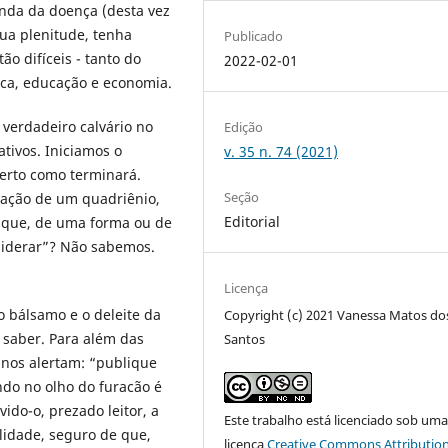
nda da doença (desta vez
sua plenitude, tenha
Publicado
o difíceis - tanto do
2022-02-01
ica, educação e economia.
verdadeiro calvário no
Edição
ativos. Iniciamos o
v. 35 n. 74 (2021)
erto como terminará.
Seção
liação de um quadriênio,
Editorial
 que, de uma forma ou de
siderar”? Não sabemos.
.
Licença
 bálsamo e o deleite da
Copyright (c) 2021 Vanessa Matos do
 saber. Para além das
Santos
 nos alertam: “publique
do no olho do furacão é
ido-o, prezado leitor, a
Este trabalho está licenciado sob um
lidade, seguro de que,
licença
Creative Commons Attribution