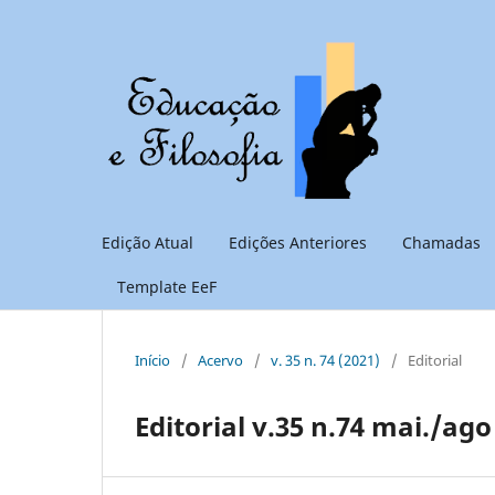
Edição Atual
Edições Anteriores
Chamadas
Template EeF
Início
/
Acervo
/
v. 35 n. 74 (2021)
/
Editorial
Editorial v.35 n.74 mai./ago