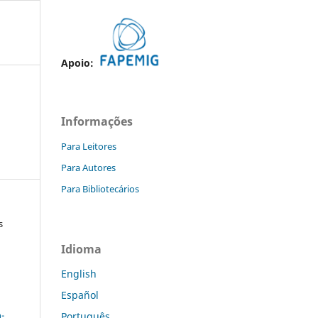
Apoio:
Informações
Para Leitores
Para Autores
Para Bibliotecários
s
Idioma
English
Español
a
-
Português