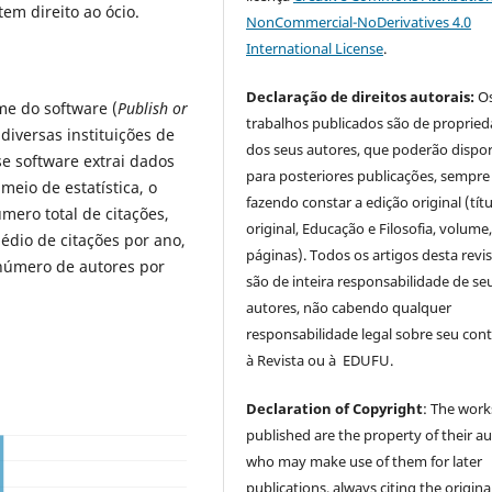
em direito ao ócio.
NonCommercial-NoDerivatives 4.0
International License
.
Declaração de direitos autorais:
O
e do software (
Publish or
trabalhos publicados são de proprie
diversas instituições de
dos seus autores, que poderão dispor
e software extrai dados
para posteriores publicações, sempre
meio de estatística, o
fazendo constar a edição original (tít
mero total de citações,
original, Educação e Filosofia, volume,
dio de citações por ano,
páginas). Todos os artigos desta revi
 número de autores por
são de inteira responsabilidade de se
autores, não cabendo qualquer
responsabilidade legal sobre seu con
à Revista ou à EDUFU.
Declaration of Copyright
: The work
published are the property of their au
who may make use of them for later
publications, always citing the origina