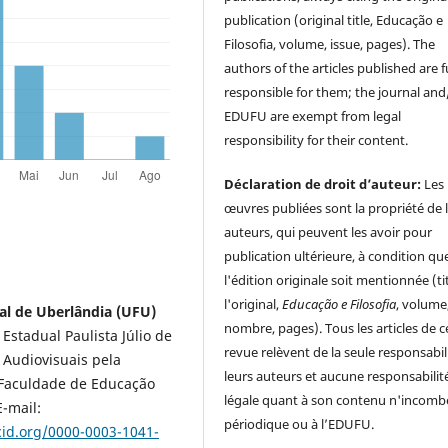
publication (original title, Educação e
Filosofia, volume, issue, pages). The
authors of the articles published are f
responsible for them; the journal and
EDUFU are exempt from legal
responsibility for their content.
Déclaration de droit d’auteur:
Les
œuvres publiées sont la propriété de 
auteurs, qui peuvent les avoir pour
publication ultérieure, à condition qu
l'édition originale soit mentionnée (ti
l'original,
Educação e Filosofia
, volume
al de Uberlândia (UFU)
nombre, pages). Tous les articles de c
stadual Paulista Júlio de
revue relèvent de la seule responsabil
 Audiovisuais pela
leurs auteurs et aucune responsabilit
 Faculdade de Educação
légale quant à son contenu n'incomb
-mail:
périodique ou à l’EDUFU.
cid.org/0000-0003-1041-