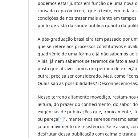
podemos estar juntos em função de uma nova o
causada cepa ômicron), que o texto, em toda a 
condições de nos trazer mais alento em tempos tã
ponto de vista da saúde pública quanto da polít
A pós-graduação brasileira tem passado por um 
que se refere aos processos constitutivos e avali
quadriênio de uma forma e já não sabemos ao c
Aliás, já nem sabemos se teremos de fato a ava
posto que atravessamos um período de exceção
outra, precisa ser considerado. Mas, como “con
Quais são as possibilidades? Desconhecemo-las
Nesse terreno altamente movediço, restam-nos o
leitura, do prazer do conhecimento, do sabor do
exigências de publicações que, ironicamente, já
ou pereça
[1]
”, manter-nos serenos mesmo estan
já um movimento de resistência. Se é assim, conv
desfrutar dessa publicação com calma e tranqui