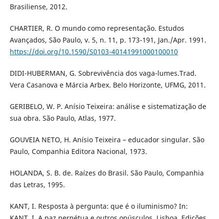
Brasiliense, 2012.
CHARTIER, R. O mundo como representação. Estudos
Avançados, São Paulo, v. 5, n. 11, p. 173-191, Jan./Apr. 1991.
https://doi.org/10.1590/S0103-40141991000100010
DIDI-HUBERMAN, G. Sobrevivência dos vaga-lumes.Trad.
Vera Casanova e Márcia Arbex. Belo Horizonte, UFMG, 2011.
GERIBELO, W. P. Anísio Teixeira: análise e sistematização de
sua obra. São Paulo, Atlas, 1977.
GOUVEIA NETO, H. Anísio Teixeira – educador singular. São
Paulo, Companhia Editora Nacional, 1973.
HOLANDA, S. B. de. Raízes do Brasil. São Paulo, Companhia
das Letras, 1995.
KANT, I. Resposta à pergunta: que é o iluminismo? In:
KANT, I. A paz perpétua e outros opúsculos. Lisboa, Edições