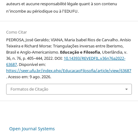
auteurs et aucune responsabilité légale quant à son contenu
n'incombe au périodique ou à l’EDUFU.
Como Citar
PEDROSA, José Geraldo; VIANA, Maria Isabel Rios de Carvalho. Anísio
Teixeira e Richard Morse: Triangulações inversas entre Iberismo,
Brasil e Anglo-Americanismo.
Educação e Filosofia
, Uberlândia, v.
36, n. 76, p. 405–444, 2022. DOI:
10.14393/REVEDFIL.v36n76a2022-
63687
. Disponível em:
https://seer.ufu.br/index.php/EducacaoFilosofia/article/view/63687
. Acesso em: 9 ago. 2026.
Formatos de Citação
Open Journal Systems